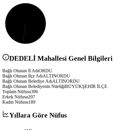
DEDELİ
Mahallesi Genel Bilgileri
Bağlı Olunan İl Adı
ORDU
Bağlı Olunan İlçe Adı
ALTINORDU
Bağlı Olunan Belediye Adı
ALTINORDU
Bağlı Olunan Belediyenin Niteliği
BÜYÜKŞEHİR İLÇE
Toplam Nüfusu
396
Erkek Nüfusu
207
Kadın Nüfusu
189
Yıllara Göre Nüfus