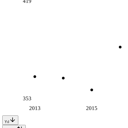
419
353
2013
2015
Yıl