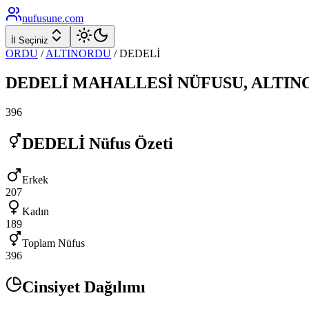
nufusune
.com
İl Seçiniz
ORDU
/
ALTINORDU
/
DEDELİ
DEDELİ
MAHALLESİ NÜFUSU,
ALTIN
396
DEDELİ
Nüfus Özeti
Erkek
207
Kadın
189
Toplam Nüfus
396
Cinsiyet Dağılımı