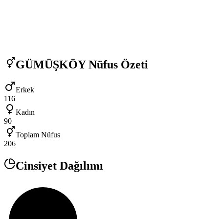
GÜMÜŞKÖY
Nüfus Özeti
Erkek
116
Kadın
90
Toplam Nüfus
206
Cinsiyet Dağılımı