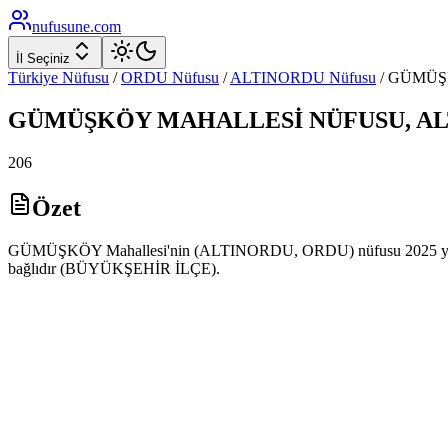
nufusune
.com
İl Seçiniz
Türkiye Nüfusu
/
ORDU
Nüfusu
/
ALTINORDU
Nüfusu
/
GÜMÜŞ
GÜMÜŞKÖY
MAHALLESİ NÜFUSU,
AL
206
Özet
GÜMÜŞKÖY Mahallesi'nin (ALTINORDU, ORDU) nüfusu 2025 yılı AD
bağlıdır (BÜYÜKŞEHİR İLÇE).