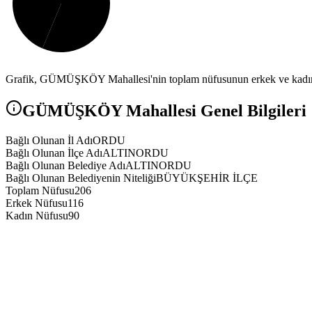
Grafik,
GÜMÜŞKÖY
Mahallesi'nin toplam nüfusunun erkek ve kadın 
GÜMÜŞKÖY
Mahallesi Genel Bilgileri
Bağlı Olunan İl Adı
ORDU
Bağlı Olunan İlçe Adı
ALTINORDU
Bağlı Olunan Belediye Adı
ALTINORDU
Bağlı Olunan Belediyenin Niteliği
BÜYÜKŞEHİR İLÇE
Toplam Nüfusu
206
Erkek Nüfusu
116
Kadın Nüfusu
90