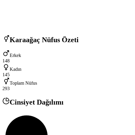
Karaağaç
Nüfus Özeti
Erkek
148
Kadın
145
Toplam Nüfus
293
Cinsiyet Dağılımı