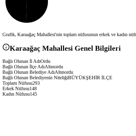
Grafik,
Karaağaç
Mahallesi'nin toplam nüfusunun erkek ve kadın nüfus
Karaağaç
Mahallesi Genel Bilgileri
Bağlı Olunan İl Adı
Ordu
Bağlı Olunan İlçe Adı
Altınordu
Bağlı Olunan Belediye Adı
Altınordu
Bağlı Olunan Belediyenin Niteliği
BÜYÜKŞEHİR İLÇE
Toplam Nüfusu
293
Erkek Nüfusu
148
Kadın Nüfusu
145