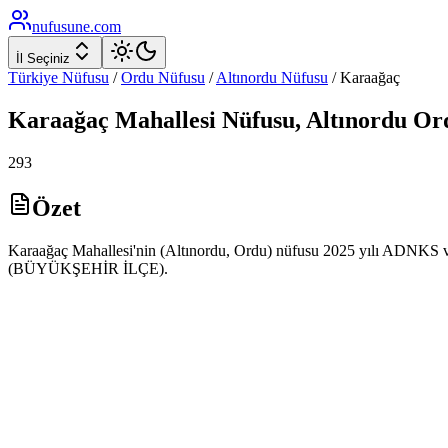
nufusune
.com
İl Seçiniz
Türkiye Nüfusu
/
Ordu
Nüfusu
/
Altınordu
Nüfusu
/
Karaağaç
Karaağaç
Mahallesi Nüfusu,
Altınordu
Or
293
Özet
Karaağaç Mahallesi'nin (Altınordu, Ordu) nüfusu 2025 yılı ADNKS veri
(BÜYÜKŞEHİR İLÇE).