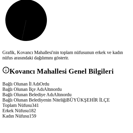
Grafik,
Kovancı
Mahallesi'nin toplam nüfusunun erkek ve kadın
nüfus arasındaki dağılımını gösterir.
Kovancı
Mahallesi Genel Bilgileri
Bağlı Olunan İl Adı
Ordu
Bağlı Olunan İlçe Adı
Altınordu
Bağlı Olunan Belediye Adı
Altınordu
Bağlı Olunan Belediyenin Niteliği
BÜYÜKŞEHİR İLÇE
Toplam Nüfusu
341
Erkek Nüfusu
182
Kadın Nüfusu
159