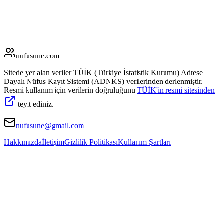
nufusune
.com
Sitede yer alan veriler TÜİK (Türkiye İstatistik Kurumu) Adrese
Dayalı Nüfus Kayıt Sistemi (ADNKS) verilerinden derlenmiştir.
Resmi kullanım için verilerin doğruluğunu
TÜİK'in resmi sitesinden
teyit ediniz.
nufusune@gmail.com
Hakkımızda
İletişim
Gizlilik Politikası
Kullanım Şartları