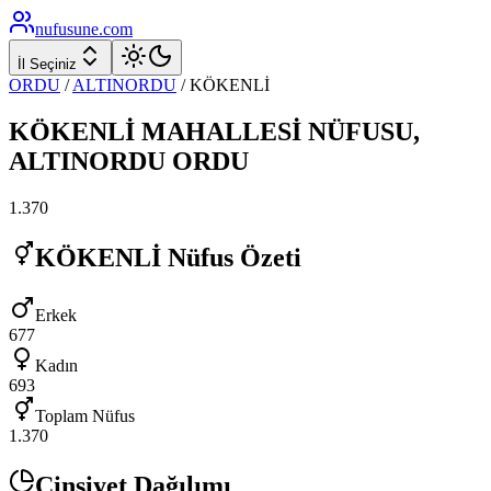
nufusune
.com
İl Seçiniz
ORDU
/
ALTINORDU
/
KÖKENLİ
KÖKENLİ
MAHALLESİ NÜFUSU,
ALTINORDU
ORDU
1.370
KÖKENLİ
Nüfus Özeti
Erkek
677
Kadın
693
Toplam Nüfus
1.370
Cinsiyet Dağılımı