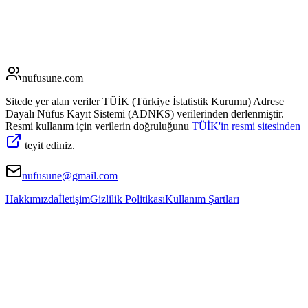
nufusune
.com
Sitede yer alan veriler TÜİK (Türkiye İstatistik Kurumu) Adrese
Dayalı Nüfus Kayıt Sistemi (ADNKS) verilerinden derlenmiştir.
Resmi kullanım için verilerin doğruluğunu
TÜİK'in resmi sitesinden
teyit ediniz.
nufusune@gmail.com
Hakkımızda
İletişim
Gizlilik Politikası
Kullanım Şartları