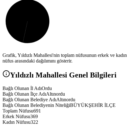
Grafik,
Yıldızlı
Mahallesi'nin toplam nüfusunun erkek ve kadın
nüfus arasındaki dağılımını gösterir.
Yıldızlı
Mahallesi Genel Bilgileri
Bağlı Olunan İl Adı
Ordu
Bağlı Olunan İlçe Adı
Altınordu
Bağlı Olunan Belediye Adı
Altınordu
Bağlı Olunan Belediyenin Niteliği
BÜYÜKŞEHİR İLÇE
Toplam Nüfusu
691
Erkek Nüfusu
369
Kadın Nüfusu
322