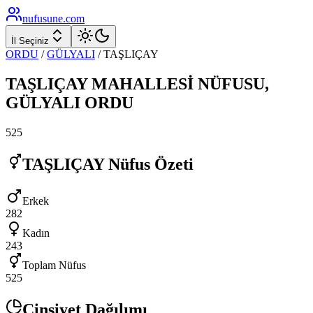
nufusune
.com
İl Seçiniz
ORDU
/
GÜLYALI
/
TAŞLIÇAY
TAŞLIÇAY
MAHALLESİ NÜFUSU,
GÜLYALI
ORDU
525
TAŞLIÇAY
Nüfus Özeti
Erkek
282
Kadın
243
Toplam Nüfus
525
Cinsiyet Dağılımı