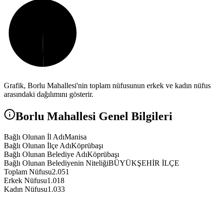
Grafik,
Borlu
Mahallesi'nin toplam nüfusunun erkek ve kadın nüfus
arasındaki dağılımını gösterir.
Borlu
Mahallesi Genel Bilgileri
Bağlı Olunan İl Adı
Manisa
Bağlı Olunan İlçe Adı
Köprübaşı
Bağlı Olunan Belediye Adı
Köprübaşı
Bağlı Olunan Belediyenin Niteliği
BÜYÜKŞEHİR İLÇE
Toplam Nüfusu
2.051
Erkek Nüfusu
1.018
Kadın Nüfusu
1.033