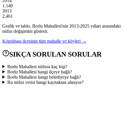
2014
1.140
2013
2.461
Grafik ve tablo,
Borlu
Mahallesi'nin
2013
-
2025
yılları arasındaki
nüfus değişimini gösterir.
Köprübaşı
ilçesinin tüm mahalle ve köyleri →
SIKÇA SORULAN SORULAR
Borlu Mahallesi nüfusu kaç kişi?
Borlu Mahallesi hangi ilçeye bağlı?
Borlu Mahallesi hangi belediyeye bağlı?
Bu nüfus verisi hangi kaynaktan alınıyor?