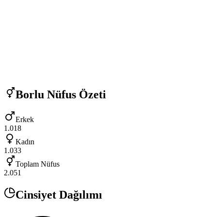
Borlu
Nüfus Özeti
Erkek
1.018
Kadın
1.033
Toplam Nüfus
2.051
Cinsiyet Dağılımı