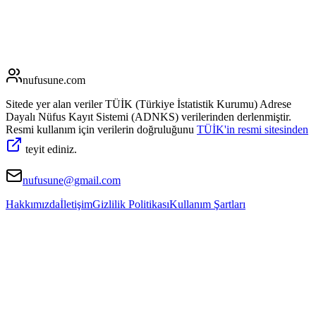
nufusune
.com
Sitede yer alan veriler TÜİK (Türkiye İstatistik Kurumu) Adrese
Dayalı Nüfus Kayıt Sistemi (ADNKS) verilerinden derlenmiştir.
Resmi kullanım için verilerin doğruluğunu
TÜİK'in resmi sitesinden
teyit ediniz.
nufusune@gmail.com
Hakkımızda
İletişim
Gizlilik Politikası
Kullanım Şartları