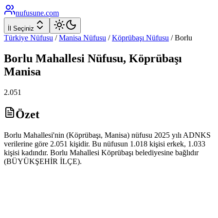
nufusune
.com
İl Seçiniz
Türkiye Nüfusu
/
Manisa
Nüfusu
/
Köprübaşı
Nüfusu
/
Borlu
Borlu
Mahallesi Nüfusu,
Köprübaşı
Manisa
2.051
Özet
Borlu Mahallesi'nin (Köprübaşı, Manisa) nüfusu 2025 yılı ADNKS
verilerine göre 2.051 kişidir. Bu nüfusun 1.018 kişisi erkek, 1.033
kişisi kadındır. Borlu Mahallesi Köprübaşı belediyesine bağlıdır
(BÜYÜKŞEHİR İLÇE).