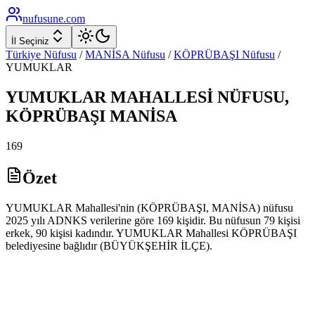
nufusune
.com
İl Seçiniz
Türkiye Nüfusu
/
MANİSA
Nüfusu
/
KÖPRÜBAŞI
Nüfusu
/
YUMUKLAR
YUMUKLAR
MAHALLESİ NÜFUSU,
KÖPRÜBAŞI
MANİSA
169
Özet
YUMUKLAR Mahallesi'nin (KÖPRÜBAŞI, MANİSA) nüfusu
2025 yılı ADNKS verilerine göre 169 kişidir. Bu nüfusun 79 kişisi
erkek, 90 kişisi kadındır. YUMUKLAR Mahallesi KÖPRÜBAŞI
belediyesine bağlıdır (BÜYÜKŞEHİR İLÇE).