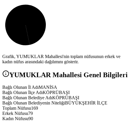
Grafik,
YUMUKLAR
Mahallesi'nin toplam nüfusunun erkek ve
kadın nüfus arasındaki dağılımını gösterir.
YUMUKLAR
Mahallesi Genel Bilgileri
Bağlı Olunan İl Adı
MANİSA
Bağlı Olunan İlçe Adı
KÖPRÜBAŞI
Bağlı Olunan Belediye Adı
KÖPRÜBAŞI
Bağlı Olunan Belediyenin Niteliği
BÜYÜKŞEHİR İLÇE
Toplam Nüfusu
169
Erkek Nüfusu
79
Kadın Nüfusu
90