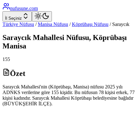
nufusune
.com
İl Seçiniz
Türkiye Nüfusu
/
Manisa
Nüfusu
/
Köprübaşı
Nüfusu
/
Saraycık
Saraycık
Mahallesi Nüfusu,
Köprübaşı
Manisa
155
Özet
Saraycık Mahallesi'nin (Köprübaşı, Manisa) nüfusu 2025 yılı
ADNKS verilerine göre 155 kişidir. Bu nüfusun 78 kişisi erkek, 77
kişisi kadındır. Saraycık Mahallesi Köprübaşı belediyesine bağlıdır
(BÜYÜKŞEHİR İLÇE).