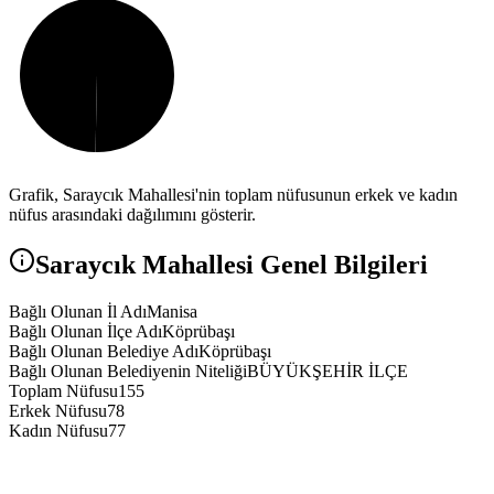
Grafik,
Saraycık
Mahallesi'nin toplam nüfusunun erkek ve kadın
nüfus arasındaki dağılımını gösterir.
Saraycık
Mahallesi Genel Bilgileri
Bağlı Olunan İl Adı
Manisa
Bağlı Olunan İlçe Adı
Köprübaşı
Bağlı Olunan Belediye Adı
Köprübaşı
Bağlı Olunan Belediyenin Niteliği
BÜYÜKŞEHİR İLÇE
Toplam Nüfusu
155
Erkek Nüfusu
78
Kadın Nüfusu
77