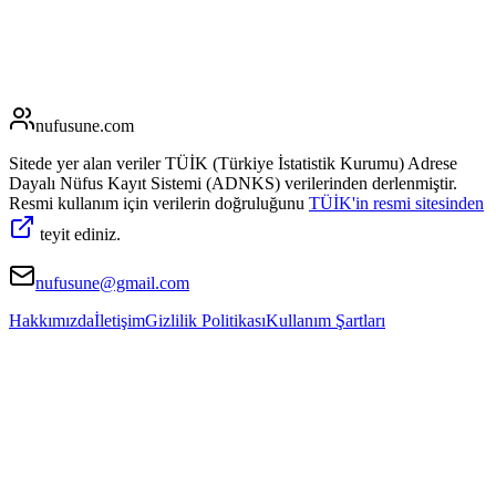
nufusune
.com
Sitede yer alan veriler TÜİK (Türkiye İstatistik Kurumu) Adrese
Dayalı Nüfus Kayıt Sistemi (ADNKS) verilerinden derlenmiştir.
Resmi kullanım için verilerin doğruluğunu
TÜİK'in resmi sitesinden
teyit ediniz.
nufusune@gmail.com
Hakkımızda
İletişim
Gizlilik Politikası
Kullanım Şartları