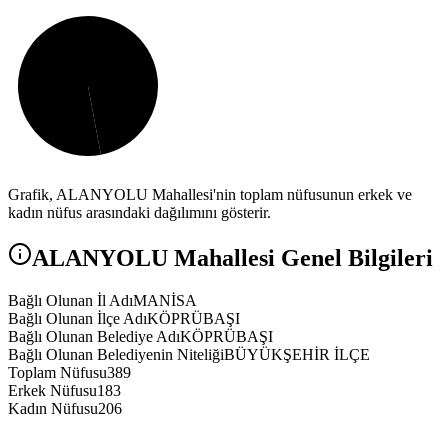
Grafik,
ALANYOLU
Mahallesi'nin toplam nüfusunun erkek ve
kadın nüfus arasındaki dağılımını gösterir.
ALANYOLU
Mahallesi Genel Bilgileri
Bağlı Olunan İl Adı
MANİSA
Bağlı Olunan İlçe Adı
KÖPRÜBAŞI
Bağlı Olunan Belediye Adı
KÖPRÜBAŞI
Bağlı Olunan Belediyenin Niteliği
BÜYÜKŞEHİR İLÇE
Toplam Nüfusu
389
Erkek Nüfusu
183
Kadın Nüfusu
206