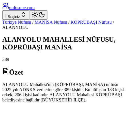
nufusune
.com
İl Seçiniz
Türkiye Nüfusu
/
MANİSA
Nüfusu
/
KÖPRÜBAŞI
Nüfusu
/
ALANYOLU
ALANYOLU
MAHALLESİ NÜFUSU,
KÖPRÜBAŞI
MANİSA
389
Özet
ALANYOLU Mahallesi'nin (KÖPRÜBAŞI, MANİSA) nüfusu
2025 yılı ADNKS verilerine göre 389 kişidir. Bu nüfusun 183 kişisi
erkek, 206 kişisi kadındır. ALANYOLU Mahallesi KÖPRÜBAŞI
belediyesine bağlıdır (BÜYÜKŞEHİR İLÇE).