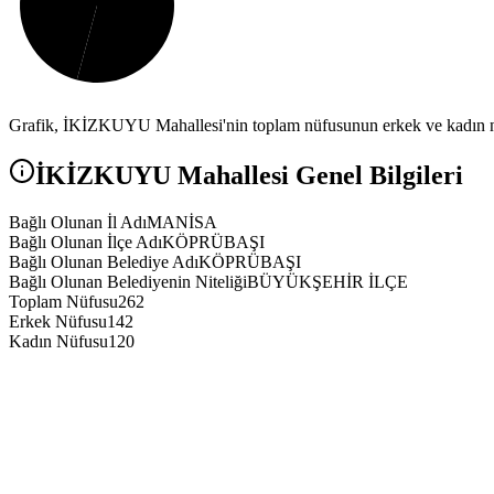
Grafik,
İKİZKUYU
Mahallesi'nin toplam nüfusunun erkek ve kadın nü
İKİZKUYU
Mahallesi Genel Bilgileri
Bağlı Olunan İl Adı
MANİSA
Bağlı Olunan İlçe Adı
KÖPRÜBAŞI
Bağlı Olunan Belediye Adı
KÖPRÜBAŞI
Bağlı Olunan Belediyenin Niteliği
BÜYÜKŞEHİR İLÇE
Toplam Nüfusu
262
Erkek Nüfusu
142
Kadın Nüfusu
120