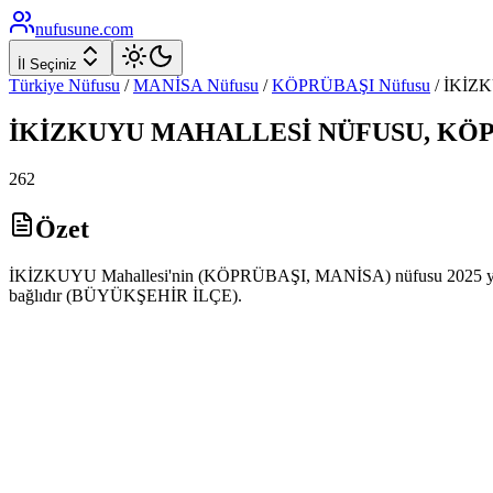
nufusune
.com
İl Seçiniz
Türkiye Nüfusu
/
MANİSA
Nüfusu
/
KÖPRÜBAŞI
Nüfusu
/
İKİZ
İKİZKUYU
MAHALLESİ NÜFUSU,
KÖP
262
Özet
İKİZKUYU Mahallesi'nin (KÖPRÜBAŞI, MANİSA) nüfusu 2025 yılı AD
bağlıdır (BÜYÜKŞEHİR İLÇE).