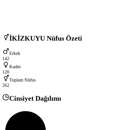
İKİZKUYU
Nüfus Özeti
Erkek
142
Kadın
120
Toplam Nüfus
262
Cinsiyet Dağılımı