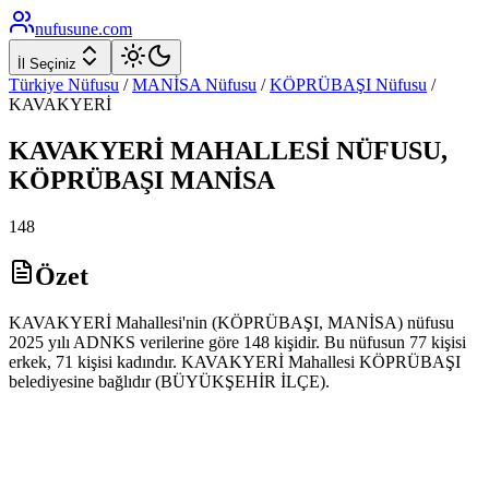
nufusune
.com
İl Seçiniz
Türkiye Nüfusu
/
MANİSA
Nüfusu
/
KÖPRÜBAŞI
Nüfusu
/
KAVAKYERİ
KAVAKYERİ
MAHALLESİ NÜFUSU,
KÖPRÜBAŞI
MANİSA
148
Özet
KAVAKYERİ Mahallesi'nin (KÖPRÜBAŞI, MANİSA) nüfusu
2025 yılı ADNKS verilerine göre 148 kişidir. Bu nüfusun 77 kişisi
erkek, 71 kişisi kadındır. KAVAKYERİ Mahallesi KÖPRÜBAŞI
belediyesine bağlıdır (BÜYÜKŞEHİR İLÇE).