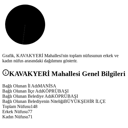
Grafik,
KAVAKYERİ
Mahallesi'nin toplam nüfusunun erkek ve
kadın nüfus arasındaki dağılımını gösterir.
KAVAKYERİ
Mahallesi Genel Bilgileri
Bağlı Olunan İl Adı
MANİSA
Bağlı Olunan İlçe Adı
KÖPRÜBAŞI
Bağlı Olunan Belediye Adı
KÖPRÜBAŞI
Bağlı Olunan Belediyenin Niteliği
BÜYÜKŞEHİR İLÇE
Toplam Nüfusu
148
Erkek Nüfusu
77
Kadın Nüfusu
71