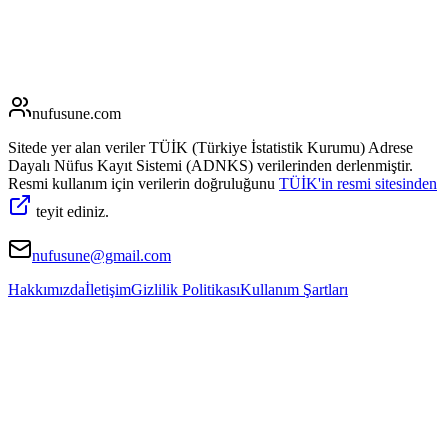
nufusune
.com
Sitede yer alan veriler TÜİK (Türkiye İstatistik Kurumu) Adrese
Dayalı Nüfus Kayıt Sistemi (ADNKS) verilerinden derlenmiştir.
Resmi kullanım için verilerin doğruluğunu
TÜİK'in resmi sitesinden
teyit ediniz.
nufusune@gmail.com
Hakkımızda
İletişim
Gizlilik Politikası
Kullanım Şartları