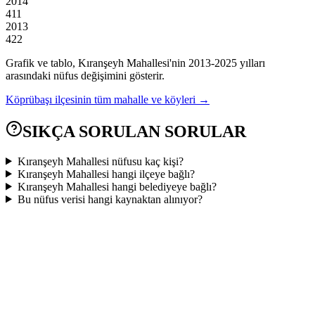
2014
411
2013
422
Grafik ve tablo,
Kıranşeyh
Mahallesi'nin
2013
-
2025
yılları
arasındaki nüfus değişimini gösterir.
Köprübaşı
ilçesinin tüm mahalle ve köyleri →
SIKÇA SORULAN SORULAR
Kıranşeyh Mahallesi nüfusu kaç kişi?
Kıranşeyh Mahallesi hangi ilçeye bağlı?
Kıranşeyh Mahallesi hangi belediyeye bağlı?
Bu nüfus verisi hangi kaynaktan alınıyor?