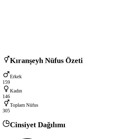
Kıranşeyh
Nüfus Özeti
Erkek
159
Kadın
146
Toplam Nüfus
305
Cinsiyet Dağılımı