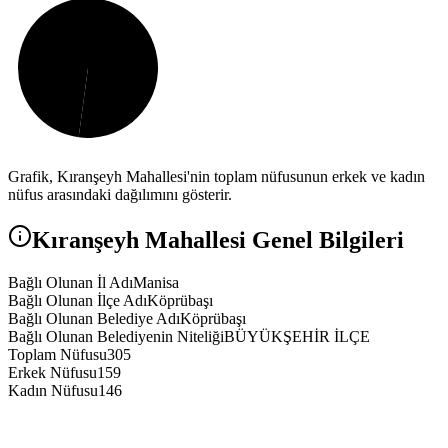
Grafik,
Kıranşeyh
Mahallesi'nin toplam nüfusunun erkek ve kadın
nüfus arasındaki dağılımını gösterir.
Kıranşeyh
Mahallesi Genel Bilgileri
Bağlı Olunan İl Adı
Manisa
Bağlı Olunan İlçe Adı
Köprübaşı
Bağlı Olunan Belediye Adı
Köprübaşı
Bağlı Olunan Belediyenin Niteliği
BÜYÜKŞEHİR İLÇE
Toplam Nüfusu
305
Erkek Nüfusu
159
Kadın Nüfusu
146