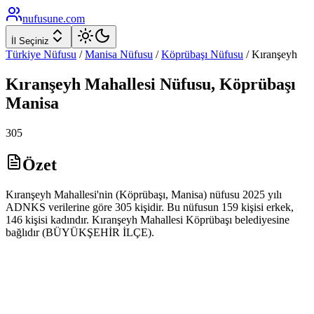
nufusune
.com
İl Seçiniz
Türkiye Nüfusu
/
Manisa
Nüfusu
/
Köprübaşı
Nüfusu
/
Kıranşeyh
Kıranşeyh
Mahallesi Nüfusu,
Köprübaşı
Manisa
305
Özet
Kıranşeyh Mahallesi'nin (Köprübaşı, Manisa) nüfusu 2025 yılı
ADNKS verilerine göre 305 kişidir. Bu nüfusun 159 kişisi erkek,
146 kişisi kadındır. Kıranşeyh Mahallesi Köprübaşı belediyesine
bağlıdır (BÜYÜKŞEHİR İLÇE).