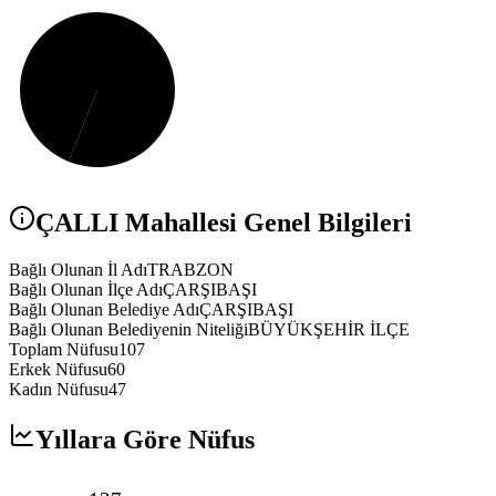
ÇALLI
Mahallesi Genel Bilgileri
Bağlı Olunan İl Adı
TRABZON
Bağlı Olunan İlçe Adı
ÇARŞIBAŞI
Bağlı Olunan Belediye Adı
ÇARŞIBAŞI
Bağlı Olunan Belediyenin Niteliği
BÜYÜKŞEHİR İLÇE
Toplam Nüfusu
107
Erkek Nüfusu
60
Kadın Nüfusu
47
Yıllara Göre Nüfus