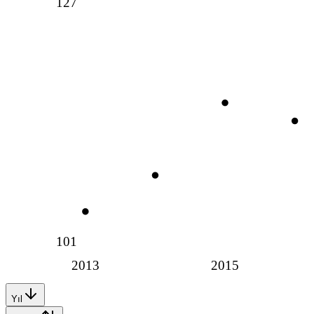
127
101
2013
2015
Yıl