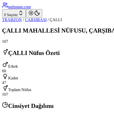
nufusune
.com
İl Seçiniz
TRABZON
/
ÇARŞIBAŞI
/
ÇALLI
ÇALLI
MAHALLESİ NÜFUSU,
ÇARŞIB
107
ÇALLI
Nüfus Özeti
Erkek
60
Kadın
47
Toplam Nüfus
107
Cinsiyet Dağılımı