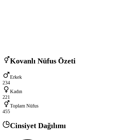
Kovanlı
Nüfus Özeti
Erkek
234
Kadın
221
Toplam Nüfus
455
Cinsiyet Dağılımı