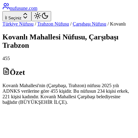
nufusune
.com
İl Seçiniz
Türkiye Nüfusu
/
Trabzon
Nüfusu
/
Çarşıbaşı
Nüfusu
/
Kovanlı
Kovanlı
Mahallesi Nüfusu,
Çarşıbaşı
Trabzon
455
Özet
Kovanlı Mahallesi'nin (Çarşıbaşı, Trabzon) nüfusu 2025 yılı
ADNKS verilerine göre 455 kişidir. Bu nüfusun 234 kişisi erkek,
221 kişisi kadındır. Kovanlı Mahallesi Çarşıbaşı belediyesine
bağlıdır (BÜYÜKŞEHİR İLÇE).