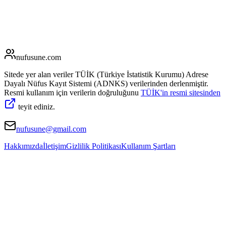
nufusune
.com
Sitede yer alan veriler TÜİK (Türkiye İstatistik Kurumu) Adrese
Dayalı Nüfus Kayıt Sistemi (ADNKS) verilerinden derlenmiştir.
Resmi kullanım için verilerin doğruluğunu
TÜİK'in resmi sitesinden
teyit ediniz.
nufusune@gmail.com
Hakkımızda
İletişim
Gizlilik Politikası
Kullanım Şartları