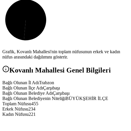
Grafik,
Kovanlı
Mahallesi'nin toplam nüfusunun erkek ve kadın
nüfus arasındaki dağılımını gösterir.
Kovanlı
Mahallesi Genel Bilgileri
Bağlı Olunan İl Adı
Trabzon
Bağlı Olunan İlçe Adı
Çarşıbaşı
Bağlı Olunan Belediye Adı
Çarşıbaşı
Bağlı Olunan Belediyenin Niteliği
BÜYÜKŞEHİR İLÇE
Toplam Nüfusu
455
Erkek Nüfusu
234
Kadın Nüfusu
221