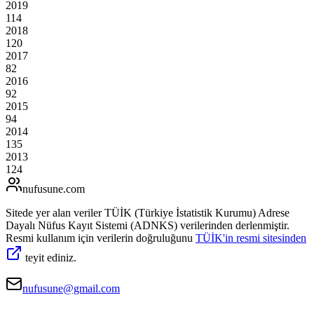
2019
114
2018
120
2017
82
2016
92
2015
94
2014
135
2013
124
nufusune
.com
Sitede yer alan veriler TÜİK (Türkiye İstatistik Kurumu) Adrese
Dayalı Nüfus Kayıt Sistemi (ADNKS) verilerinden derlenmiştir.
Resmi kullanım için verilerin doğruluğunu
TÜİK'in resmi sitesinden
teyit ediniz.
nufusune@gmail.com