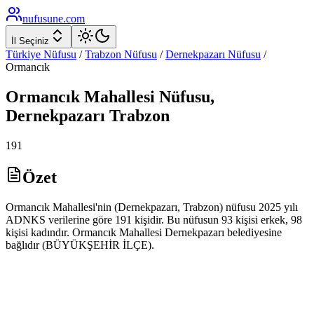
nufusune
.com
İl Seçiniz
Türkiye Nüfusu
/
Trabzon
Nüfusu
/
Dernekpazarı
Nüfusu
/
Ormancık
Ormancık
Mahallesi Nüfusu,
Dernekpazarı
Trabzon
191
Özet
Ormancık Mahallesi'nin (Dernekpazarı, Trabzon) nüfusu 2025 yılı
ADNKS verilerine göre 191 kişidir. Bu nüfusun 93 kişisi erkek, 98
kişisi kadındır. Ormancık Mahallesi Dernekpazarı belediyesine
bağlıdır (BÜYÜKŞEHİR İLÇE).