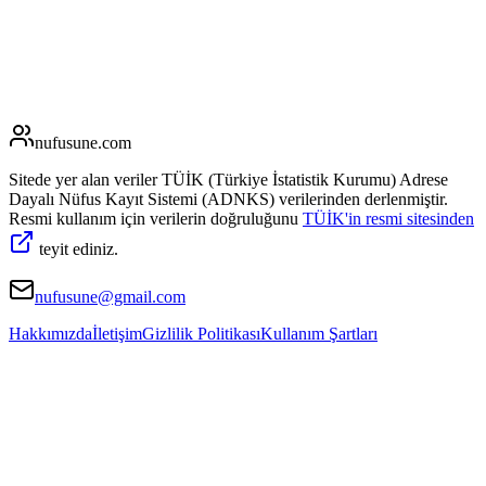
nufusune
.com
Sitede yer alan veriler TÜİK (Türkiye İstatistik Kurumu) Adrese
Dayalı Nüfus Kayıt Sistemi (ADNKS) verilerinden derlenmiştir.
Resmi kullanım için verilerin doğruluğunu
TÜİK'in resmi sitesinden
teyit ediniz.
nufusune@gmail.com
Hakkımızda
İletişim
Gizlilik Politikası
Kullanım Şartları