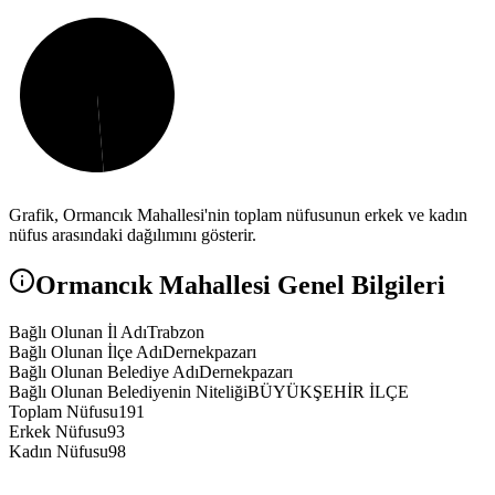
Grafik,
Ormancık
Mahallesi'nin toplam nüfusunun erkek ve kadın
nüfus arasındaki dağılımını gösterir.
Ormancık
Mahallesi Genel Bilgileri
Bağlı Olunan İl Adı
Trabzon
Bağlı Olunan İlçe Adı
Dernekpazarı
Bağlı Olunan Belediye Adı
Dernekpazarı
Bağlı Olunan Belediyenin Niteliği
BÜYÜKŞEHİR İLÇE
Toplam Nüfusu
191
Erkek Nüfusu
93
Kadın Nüfusu
98