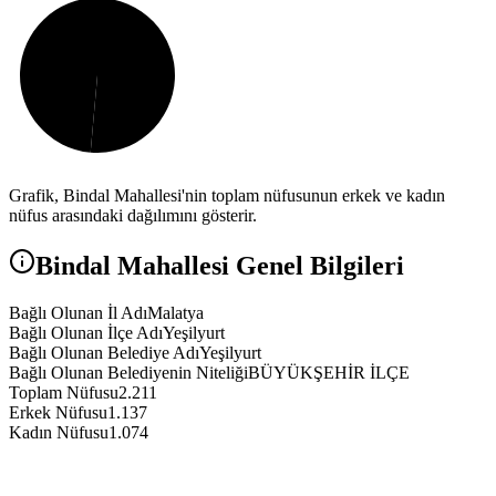
Grafik,
Bindal
Mahallesi'nin toplam nüfusunun erkek ve kadın
nüfus arasındaki dağılımını gösterir.
Bindal
Mahallesi Genel Bilgileri
Bağlı Olunan İl Adı
Malatya
Bağlı Olunan İlçe Adı
Yeşilyurt
Bağlı Olunan Belediye Adı
Yeşilyurt
Bağlı Olunan Belediyenin Niteliği
BÜYÜKŞEHİR İLÇE
Toplam Nüfusu
2.211
Erkek Nüfusu
1.137
Kadın Nüfusu
1.074