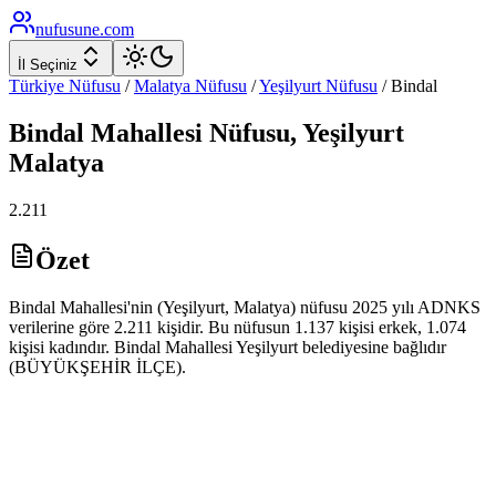
nufusune
.com
İl Seçiniz
Türkiye Nüfusu
/
Malatya
Nüfusu
/
Yeşilyurt
Nüfusu
/
Bindal
Bindal
Mahallesi Nüfusu,
Yeşilyurt
Malatya
2.211
Özet
Bindal Mahallesi'nin (Yeşilyurt, Malatya) nüfusu 2025 yılı ADNKS
verilerine göre 2.211 kişidir. Bu nüfusun 1.137 kişisi erkek, 1.074
kişisi kadındır. Bindal Mahallesi Yeşilyurt belediyesine bağlıdır
(BÜYÜKŞEHİR İLÇE).