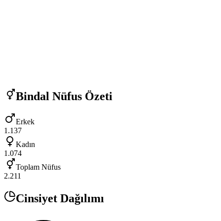
Bindal
Nüfus Özeti
Erkek
1.137
Kadın
1.074
Toplam Nüfus
2.211
Cinsiyet Dağılımı