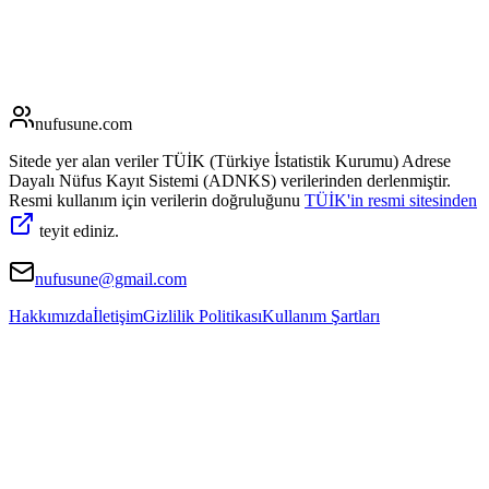
nufusune
.com
Sitede yer alan veriler TÜİK (Türkiye İstatistik Kurumu) Adrese
Dayalı Nüfus Kayıt Sistemi (ADNKS) verilerinden derlenmiştir.
Resmi kullanım için verilerin doğruluğunu
TÜİK'in resmi sitesinden
teyit ediniz.
nufusune@gmail.com
Hakkımızda
İletişim
Gizlilik Politikası
Kullanım Şartları