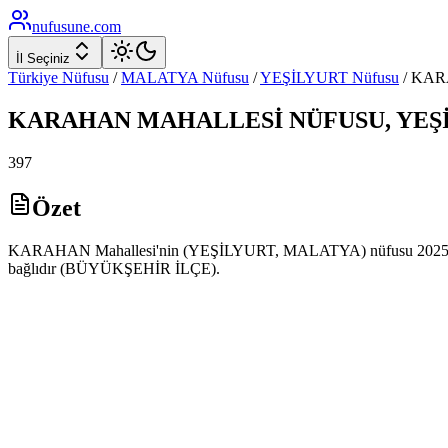
nufusune
.com
İl Seçiniz
Türkiye Nüfusu
/
MALATYA
Nüfusu
/
YEŞİLYURT
Nüfusu
/
KAR
KARAHAN
MAHALLESİ NÜFUSU,
YEŞ
397
Özet
KARAHAN Mahallesi'nin (YEŞİLYURT, MALATYA) nüfusu 2025 yılı A
bağlıdır (BÜYÜKŞEHİR İLÇE).