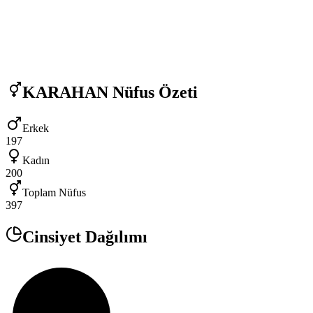
KARAHAN
Nüfus Özeti
Erkek
197
Kadın
200
Toplam Nüfus
397
Cinsiyet Dağılımı