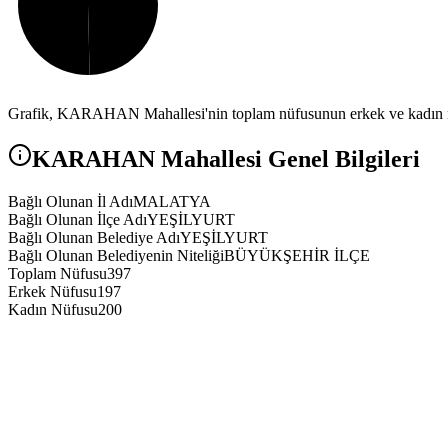
Grafik,
KARAHAN
Mahallesi'nin toplam nüfusunun erkek ve kadın nü
KARAHAN
Mahallesi Genel Bilgileri
Bağlı Olunan İl Adı
MALATYA
Bağlı Olunan İlçe Adı
YEŞİLYURT
Bağlı Olunan Belediye Adı
YEŞİLYURT
Bağlı Olunan Belediyenin Niteliği
BÜYÜKŞEHİR İLÇE
Toplam Nüfusu
397
Erkek Nüfusu
197
Kadın Nüfusu
200