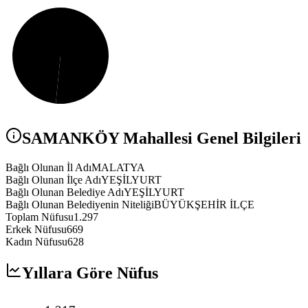
SAMANKÖY
Mahallesi Genel Bilgileri
Bağlı Olunan İl Adı
MALATYA
Bağlı Olunan İlçe Adı
YEŞİLYURT
Bağlı Olunan Belediye Adı
YEŞİLYURT
Bağlı Olunan Belediyenin Niteliği
BÜYÜKŞEHİR İLÇE
Toplam Nüfusu
1.297
Erkek Nüfusu
669
Kadın Nüfusu
628
Yıllara Göre Nüfus