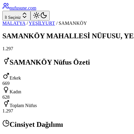
nufusune
.com
İl Seçiniz
MALATYA
/
YEŞİLYURT
/
SAMANKÖY
SAMANKÖY
MAHALLESİ NÜFUSU,
YE
1.297
SAMANKÖY
Nüfus Özeti
Erkek
669
Kadın
628
Toplam Nüfus
1.297
Cinsiyet Dağılımı