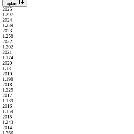
Toplam
2025
1.297
2024
1.289
2023
1.258
2022
1.202
2021
1.174
2020
1.181
2019
1.198
2018
1.225
2017
1.139
2016
1.159
2015
1.243
2014
1.266