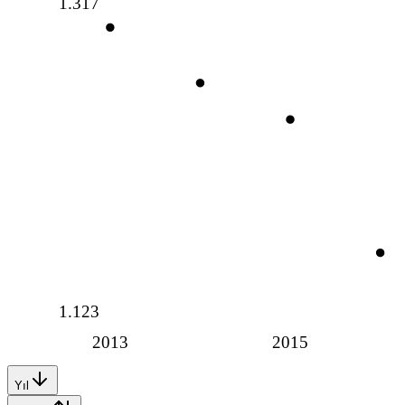
1.317
1.123
2013
2015
Yıl