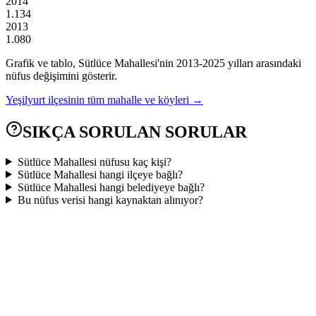
2014
1.134
2013
1.080
Grafik ve tablo,
Sütlüce
Mahallesi'nin
2013
-
2025
yılları arasındaki
nüfus değişimini gösterir.
Yeşilyurt
ilçesinin tüm mahalle ve köyleri →
SIKÇA SORULAN SORULAR
Sütlüce Mahallesi nüfusu kaç kişi?
Sütlüce Mahallesi hangi ilçeye bağlı?
Sütlüce Mahallesi hangi belediyeye bağlı?
Bu nüfus verisi hangi kaynaktan alınıyor?