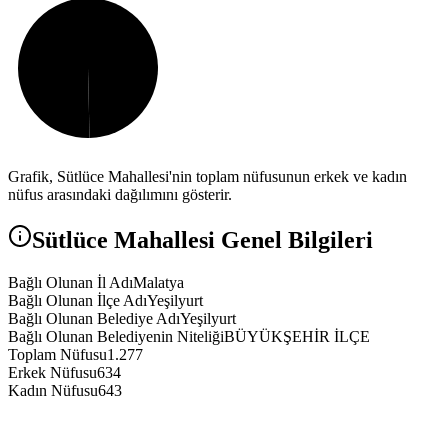
Grafik,
Sütlüce
Mahallesi'nin toplam nüfusunun erkek ve kadın
nüfus arasındaki dağılımını gösterir.
Sütlüce
Mahallesi Genel Bilgileri
Bağlı Olunan İl Adı
Malatya
Bağlı Olunan İlçe Adı
Yeşilyurt
Bağlı Olunan Belediye Adı
Yeşilyurt
Bağlı Olunan Belediyenin Niteliği
BÜYÜKŞEHİR İLÇE
Toplam Nüfusu
1.277
Erkek Nüfusu
634
Kadın Nüfusu
643