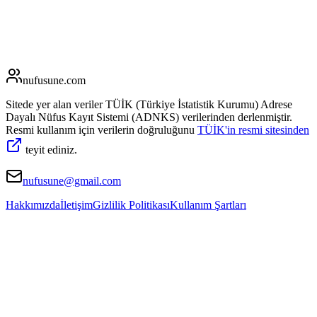
nufusune
.com
Sitede yer alan veriler TÜİK (Türkiye İstatistik Kurumu) Adrese
Dayalı Nüfus Kayıt Sistemi (ADNKS) verilerinden derlenmiştir.
Resmi kullanım için verilerin doğruluğunu
TÜİK'in resmi sitesinden
teyit ediniz.
nufusune@gmail.com
Hakkımızda
İletişim
Gizlilik Politikası
Kullanım Şartları