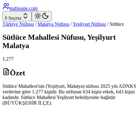
nufusune
.com
İl Seçiniz
Türkiye Nüfusu
/
Malatya
Nüfusu
/
Yeşilyurt
Nüfusu
/
Sütlüce
Sütlüce
Mahallesi Nüfusu,
Yeşilyurt
Malatya
1.277
Özet
Sütlüce Mahallesi'nin (Yeşilyurt, Malatya) nüfusu 2025 yılı ADNKS
verilerine göre 1.277 kişidir. Bu nüfusun 634 kişisi erkek, 643 kişisi
kadındır. Sütlüce Mahallesi Yeşilyurt belediyesine bağlıdır
(BÜYÜKŞEHİR İLÇE).