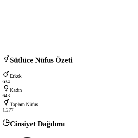
Sütlüce
Nüfus Özeti
Erkek
634
Kadın
643
Toplam Nüfus
1.277
Cinsiyet Dağılımı