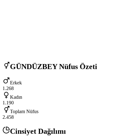
GÜNDÜZBEY
Nüfus Özeti
Erkek
1.268
Kadın
1.190
Toplam Nüfus
2.458
Cinsiyet Dağılımı