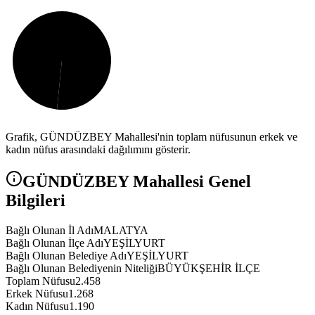
Grafik,
GÜNDÜZBEY
Mahallesi'nin toplam nüfusunun erkek ve
kadın nüfus arasındaki dağılımını gösterir.
GÜNDÜZBEY
Mahallesi Genel
Bilgileri
Bağlı Olunan İl Adı
MALATYA
Bağlı Olunan İlçe Adı
YEŞİLYURT
Bağlı Olunan Belediye Adı
YEŞİLYURT
Bağlı Olunan Belediyenin Niteliği
BÜYÜKŞEHİR İLÇE
Toplam Nüfusu
2.458
Erkek Nüfusu
1.268
Kadın Nüfusu
1.190