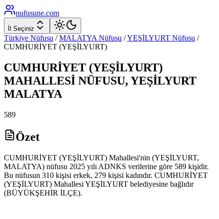
nufusune
.com
İl Seçiniz
Türkiye Nüfusu
/
MALATYA
Nüfusu
/
YEŞİLYURT
Nüfusu
/
CUMHURİYET (YEŞİLYURT)
CUMHURİYET (YEŞİLYURT)
MAHALLESİ NÜFUSU,
YEŞİLYURT
MALATYA
589
Özet
CUMHURİYET (YEŞİLYURT) Mahallesi'nin (YEŞİLYURT,
MALATYA) nüfusu 2025 yılı ADNKS verilerine göre 589 kişidir.
Bu nüfusun 310 kişisi erkek, 279 kişisi kadındır. CUMHURİYET
(YEŞİLYURT) Mahallesi YEŞİLYURT belediyesine bağlıdır
(BÜYÜKŞEHİR İLÇE).