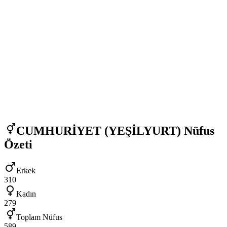
CUMHURİYET (YEŞİLYURT)
Nüfus
Özeti
Erkek
310
Kadın
279
Toplam Nüfus
589