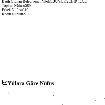
Bağlı Olunan Belediyenin Niteliği
BÜYÜKŞEHİR İLÇE
Toplam Nüfusu
589
Erkek Nüfusu
310
Kadın Nüfusu
279
Yıllara Göre Nüfus
635