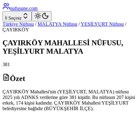
nufusune
.com
İl Seçiniz
Türkiye Nüfusu
/
MALATYA
Nüfusu
/
YEŞİLYURT
Nüfusu
/
ÇAYIRKÖY
ÇAYIRKÖY
MAHALLESİ NÜFUSU,
YEŞİLYURT
MALATYA
381
Özet
ÇAYIRKÖY Mahallesi'nin (YEŞİLYURT, MALATYA) nüfusu
2025 yılı ADNKS verilerine göre 381 kişidir. Bu nüfusun 207 kişisi
erkek, 174 kişisi kadındır. ÇAYIRKÖY Mahallesi YEŞİLYURT
belediyesine bağlıdır (BÜYÜKŞEHİR İLÇE).