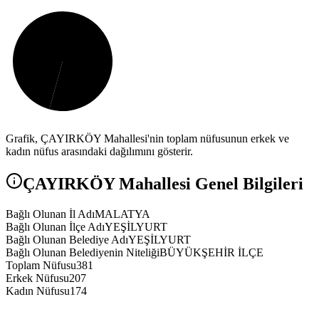
Grafik,
ÇAYIRKÖY
Mahallesi'nin toplam nüfusunun erkek ve
kadın nüfus arasındaki dağılımını gösterir.
ÇAYIRKÖY
Mahallesi Genel Bilgileri
Bağlı Olunan İl Adı
MALATYA
Bağlı Olunan İlçe Adı
YEŞİLYURT
Bağlı Olunan Belediye Adı
YEŞİLYURT
Bağlı Olunan Belediyenin Niteliği
BÜYÜKŞEHİR İLÇE
Toplam Nüfusu
381
Erkek Nüfusu
207
Kadın Nüfusu
174