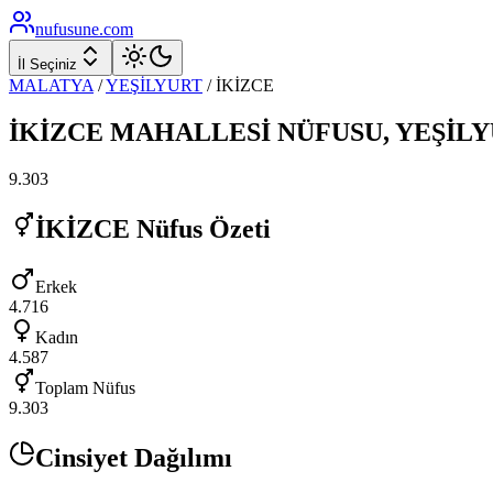
nufusune
.com
İl Seçiniz
MALATYA
/
YEŞİLYURT
/
İKİZCE
İKİZCE
MAHALLESİ NÜFUSU,
YEŞİL
9.303
İKİZCE
Nüfus Özeti
Erkek
4.716
Kadın
4.587
Toplam Nüfus
9.303
Cinsiyet Dağılımı