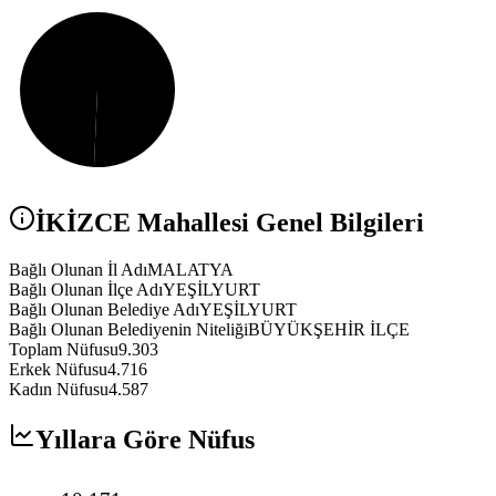
İKİZCE
Mahallesi Genel Bilgileri
Bağlı Olunan İl Adı
MALATYA
Bağlı Olunan İlçe Adı
YEŞİLYURT
Bağlı Olunan Belediye Adı
YEŞİLYURT
Bağlı Olunan Belediyenin Niteliği
BÜYÜKŞEHİR İLÇE
Toplam Nüfusu
9.303
Erkek Nüfusu
4.716
Kadın Nüfusu
4.587
Yıllara Göre Nüfus