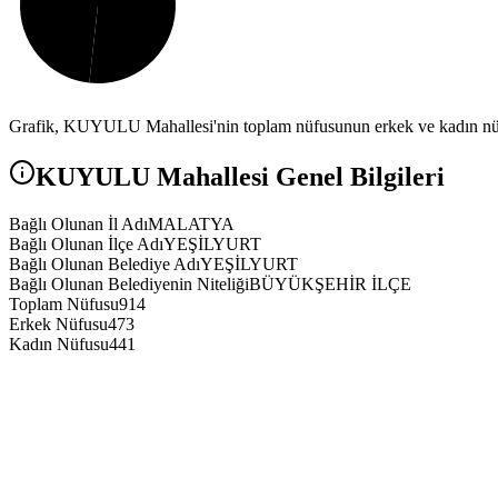
Grafik,
KUYULU
Mahallesi'nin toplam nüfusunun erkek ve kadın nüfu
KUYULU
Mahallesi Genel Bilgileri
Bağlı Olunan İl Adı
MALATYA
Bağlı Olunan İlçe Adı
YEŞİLYURT
Bağlı Olunan Belediye Adı
YEŞİLYURT
Bağlı Olunan Belediyenin Niteliği
BÜYÜKŞEHİR İLÇE
Toplam Nüfusu
914
Erkek Nüfusu
473
Kadın Nüfusu
441