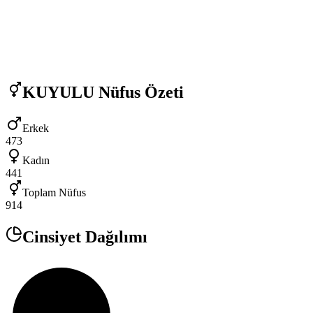
KUYULU
Nüfus Özeti
Erkek
473
Kadın
441
Toplam Nüfus
914
Cinsiyet Dağılımı