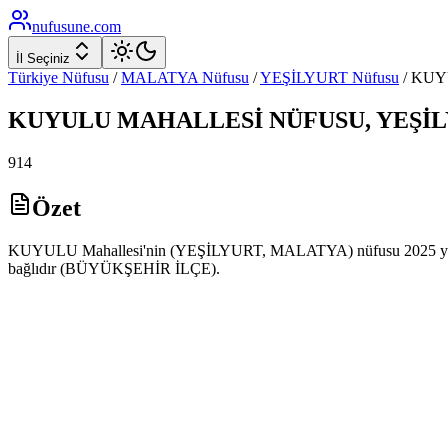
nufusune
.com
İl Seçiniz
Türkiye Nüfusu
/
MALATYA
Nüfusu
/
YEŞİLYURT
Nüfusu
/
KUY
KUYULU
MAHALLESİ NÜFUSU,
YEŞİ
914
Özet
KUYULU Mahallesi'nin (YEŞİLYURT, MALATYA) nüfusu 2025 yılı AD
bağlıdır (BÜYÜKŞEHİR İLÇE).