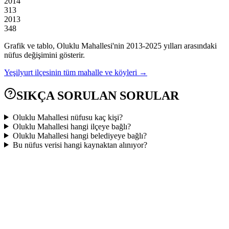
2014
313
2013
348
Grafik ve tablo,
Oluklu
Mahallesi'nin
2013
-
2025
yılları arasındaki
nüfus değişimini gösterir.
Yeşilyurt
ilçesinin tüm mahalle ve köyleri →
SIKÇA SORULAN SORULAR
Oluklu Mahallesi nüfusu kaç kişi?
Oluklu Mahallesi hangi ilçeye bağlı?
Oluklu Mahallesi hangi belediyeye bağlı?
Bu nüfus verisi hangi kaynaktan alınıyor?