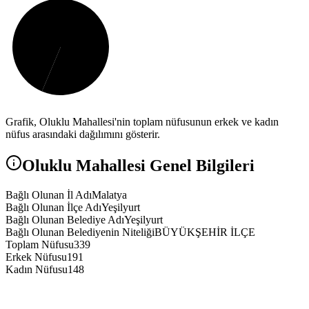
Grafik,
Oluklu
Mahallesi'nin toplam nüfusunun erkek ve kadın
nüfus arasındaki dağılımını gösterir.
Oluklu
Mahallesi Genel Bilgileri
Bağlı Olunan İl Adı
Malatya
Bağlı Olunan İlçe Adı
Yeşilyurt
Bağlı Olunan Belediye Adı
Yeşilyurt
Bağlı Olunan Belediyenin Niteliği
BÜYÜKŞEHİR İLÇE
Toplam Nüfusu
339
Erkek Nüfusu
191
Kadın Nüfusu
148