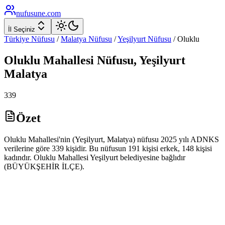
nufusune
.com
İl Seçiniz
Türkiye Nüfusu
/
Malatya
Nüfusu
/
Yeşilyurt
Nüfusu
/
Oluklu
Oluklu
Mahallesi Nüfusu,
Yeşilyurt
Malatya
339
Özet
Oluklu Mahallesi'nin (Yeşilyurt, Malatya) nüfusu 2025 yılı ADNKS
verilerine göre 339 kişidir. Bu nüfusun 191 kişisi erkek, 148 kişisi
kadındır. Oluklu Mahallesi Yeşilyurt belediyesine bağlıdır
(BÜYÜKŞEHİR İLÇE).