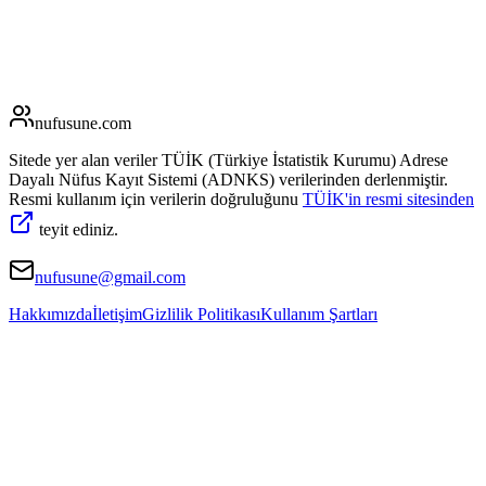
nufusune
.com
Sitede yer alan veriler TÜİK (Türkiye İstatistik Kurumu) Adrese
Dayalı Nüfus Kayıt Sistemi (ADNKS) verilerinden derlenmiştir.
Resmi kullanım için verilerin doğruluğunu
TÜİK'in resmi sitesinden
teyit ediniz.
nufusune@gmail.com
Hakkımızda
İletişim
Gizlilik Politikası
Kullanım Şartları