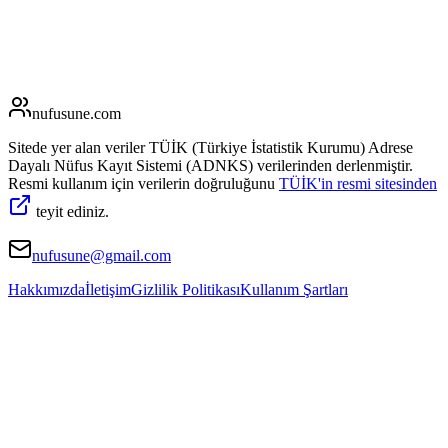
nufusune
.com
Sitede yer alan veriler TÜİK (Türkiye İstatistik Kurumu) Adrese
Dayalı Nüfus Kayıt Sistemi (ADNKS) verilerinden derlenmiştir.
Resmi kullanım için verilerin doğruluğunu
TÜİK'in resmi sitesinden
teyit ediniz.
nufusune@gmail.com
Hakkımızda
İletişim
Gizlilik Politikası
Kullanım Şartları