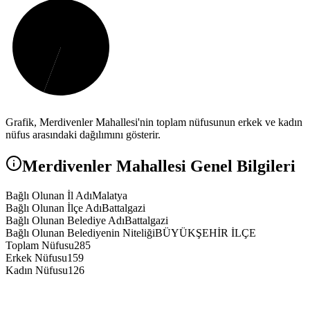
Grafik,
Merdivenler
Mahallesi'nin toplam nüfusunun erkek ve kadın
nüfus arasındaki dağılımını gösterir.
Merdivenler
Mahallesi Genel Bilgileri
Bağlı Olunan İl Adı
Malatya
Bağlı Olunan İlçe Adı
Battalgazi
Bağlı Olunan Belediye Adı
Battalgazi
Bağlı Olunan Belediyenin Niteliği
BÜYÜKŞEHİR İLÇE
Toplam Nüfusu
285
Erkek Nüfusu
159
Kadın Nüfusu
126