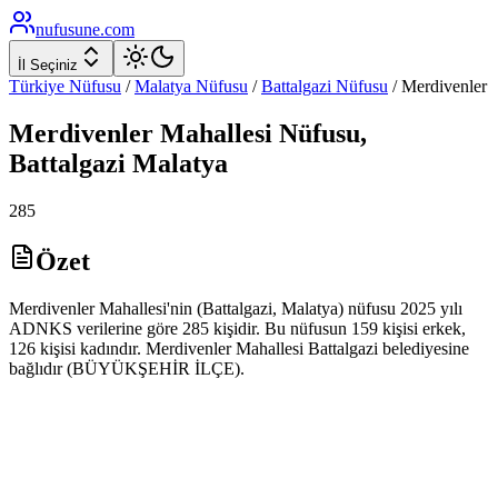
nufusune
.com
İl Seçiniz
Türkiye Nüfusu
/
Malatya
Nüfusu
/
Battalgazi
Nüfusu
/
Merdivenler
Merdivenler
Mahallesi Nüfusu,
Battalgazi
Malatya
285
Özet
Merdivenler Mahallesi'nin (Battalgazi, Malatya) nüfusu 2025 yılı
ADNKS verilerine göre 285 kişidir. Bu nüfusun 159 kişisi erkek,
126 kişisi kadındır. Merdivenler Mahallesi Battalgazi belediyesine
bağlıdır (BÜYÜKŞEHİR İLÇE).