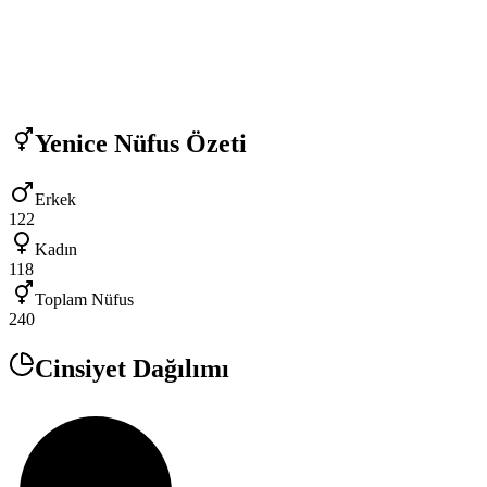
Yenice
Nüfus Özeti
Erkek
122
Kadın
118
Toplam Nüfus
240
Cinsiyet Dağılımı