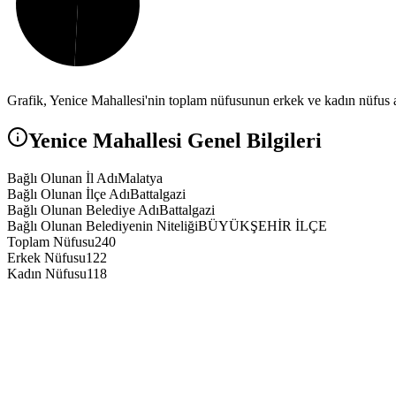
Grafik,
Yenice
Mahallesi'nin toplam nüfusunun erkek ve kadın nüfus ar
Yenice
Mahallesi Genel Bilgileri
Bağlı Olunan İl Adı
Malatya
Bağlı Olunan İlçe Adı
Battalgazi
Bağlı Olunan Belediye Adı
Battalgazi
Bağlı Olunan Belediyenin Niteliği
BÜYÜKŞEHİR İLÇE
Toplam Nüfusu
240
Erkek Nüfusu
122
Kadın Nüfusu
118