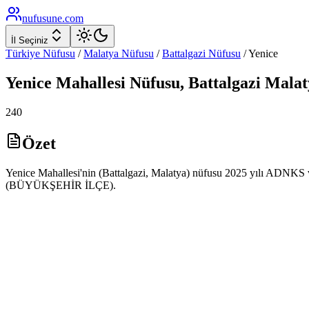
nufusune
.com
İl Seçiniz
Türkiye Nüfusu
/
Malatya
Nüfusu
/
Battalgazi
Nüfusu
/
Yenice
Yenice
Mahallesi Nüfusu,
Battalgazi
Malat
240
Özet
Yenice Mahallesi'nin (Battalgazi, Malatya) nüfusu 2025 yılı ADNKS ver
(BÜYÜKŞEHİR İLÇE).