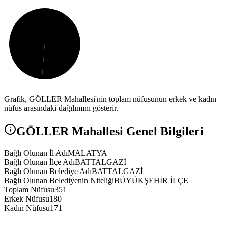
Grafik,
GÖLLER
Mahallesi'nin toplam nüfusunun erkek ve kadın
nüfus arasındaki dağılımını gösterir.
GÖLLER
Mahallesi Genel Bilgileri
Bağlı Olunan İl Adı
MALATYA
Bağlı Olunan İlçe Adı
BATTALGAZİ
Bağlı Olunan Belediye Adı
BATTALGAZİ
Bağlı Olunan Belediyenin Niteliği
BÜYÜKŞEHİR İLÇE
Toplam Nüfusu
351
Erkek Nüfusu
180
Kadın Nüfusu
171