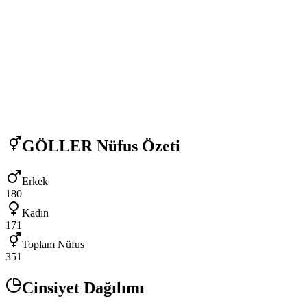
GÖLLER
Nüfus Özeti
Erkek
180
Kadın
171
Toplam Nüfus
351
Cinsiyet Dağılımı