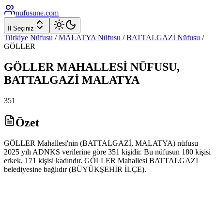
nufusune
.com
İl Seçiniz
Türkiye Nüfusu
/
MALATYA
Nüfusu
/
BATTALGAZİ
Nüfusu
/
GÖLLER
GÖLLER
MAHALLESİ NÜFUSU,
BATTALGAZİ
MALATYA
351
Özet
GÖLLER Mahallesi'nin (BATTALGAZİ, MALATYA) nüfusu
2025 yılı ADNKS verilerine göre 351 kişidir. Bu nüfusun 180 kişisi
erkek, 171 kişisi kadındır. GÖLLER Mahallesi BATTALGAZİ
belediyesine bağlıdır (BÜYÜKŞEHİR İLÇE).