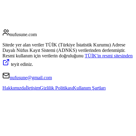
nufusune
.com
Sitede yer alan veriler TÜİK (Türkiye İstatistik Kurumu) Adrese
Dayalı Nüfus Kayıt Sistemi (ADNKS) verilerinden derlenmiştir.
Resmi kullanım için verilerin doğruluğunu
TÜİK'in resmi sitesinden
teyit ediniz.
nufusune@gmail.com
Hakkımızda
İletişim
Gizlilik Politikası
Kullanım Şartları