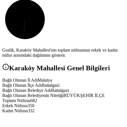
Grafik,
Karaköy
Mahallesi'nin toplam nüfusunun erkek ve kadın
nüfus arasındaki dağılımını gösterir.
Karaköy
Mahallesi Genel Bilgileri
Bağlı Olunan İl Adı
Malatya
Bağlı Olunan İlçe Adı
Battalgazi
Bağlı Olunan Belediye Adı
Battalgazi
Bağlı Olunan Belediyenin Niteliği
BÜYÜKŞEHİR İLÇE
Toplam Nüfusu
682
Erkek Nüfusu
350
Kadın Nüfusu
332