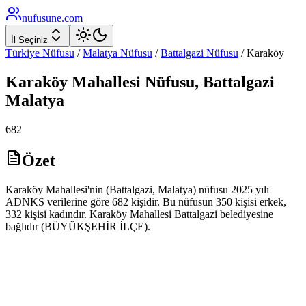
nufusune
.com
İl Seçiniz
Türkiye Nüfusu
/
Malatya
Nüfusu
/
Battalgazi
Nüfusu
/
Karaköy
Karaköy
Mahallesi Nüfusu,
Battalgazi
Malatya
682
Özet
Karaköy Mahallesi'nin (Battalgazi, Malatya) nüfusu 2025 yılı
ADNKS verilerine göre 682 kişidir. Bu nüfusun 350 kişisi erkek,
332 kişisi kadındır. Karaköy Mahallesi Battalgazi belediyesine
bağlıdır (BÜYÜKŞEHİR İLÇE).