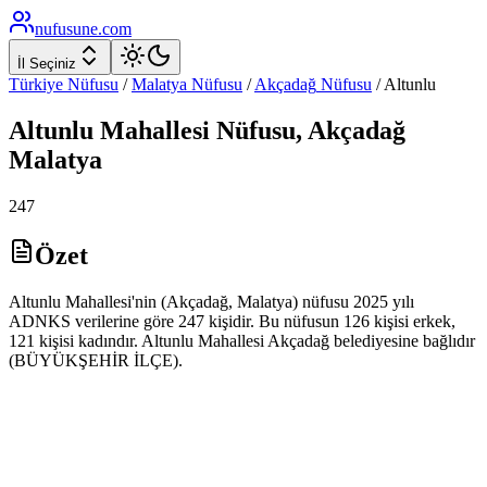
nufusune
.com
İl Seçiniz
Türkiye Nüfusu
/
Malatya
Nüfusu
/
Akçadağ
Nüfusu
/
Altunlu
Altunlu
Mahallesi Nüfusu,
Akçadağ
Malatya
247
Özet
Altunlu Mahallesi'nin (Akçadağ, Malatya) nüfusu 2025 yılı
ADNKS verilerine göre 247 kişidir. Bu nüfusun 126 kişisi erkek,
121 kişisi kadındır. Altunlu Mahallesi Akçadağ belediyesine bağlıdır
(BÜYÜKŞEHİR İLÇE).