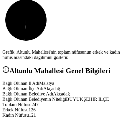
Grafik,
Altunlu
Mahallesi'nin toplam nüfusunun erkek ve kadın
nüfus arasındaki dağılımını gösterir.
Altunlu
Mahallesi Genel Bilgileri
Bağlı Olunan İl Adı
Malatya
Bağlı Olunan İlçe Adı
Akçadağ
Bağlı Olunan Belediye Adı
Akçadağ
Bağlı Olunan Belediyenin Niteliği
BÜYÜKŞEHİR İLÇE
Toplam Nüfusu
247
Erkek Nüfusu
126
Kadın Nüfusu
121