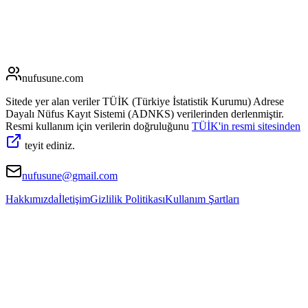
nufusune
.com
Sitede yer alan veriler TÜİK (Türkiye İstatistik Kurumu) Adrese
Dayalı Nüfus Kayıt Sistemi (ADNKS) verilerinden derlenmiştir.
Resmi kullanım için verilerin doğruluğunu
TÜİK'in resmi sitesinden
teyit ediniz.
nufusune@gmail.com
Hakkımızda
İletişim
Gizlilik Politikası
Kullanım Şartları