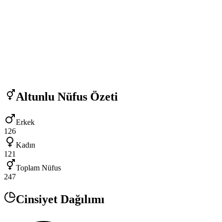
Altunlu
Nüfus Özeti
Erkek
126
Kadın
121
Toplam Nüfus
247
Cinsiyet Dağılımı