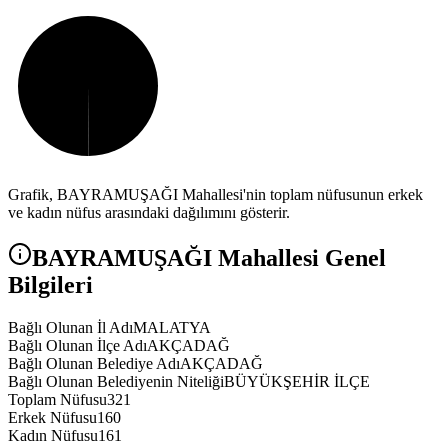
Grafik,
BAYRAMUŞAĞI
Mahallesi'nin toplam nüfusunun erkek
ve kadın nüfus arasındaki dağılımını gösterir.
BAYRAMUŞAĞI
Mahallesi Genel
Bilgileri
Bağlı Olunan İl Adı
MALATYA
Bağlı Olunan İlçe Adı
AKÇADAĞ
Bağlı Olunan Belediye Adı
AKÇADAĞ
Bağlı Olunan Belediyenin Niteliği
BÜYÜKŞEHİR İLÇE
Toplam Nüfusu
321
Erkek Nüfusu
160
Kadın Nüfusu
161