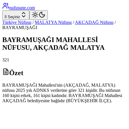
nufusune
.com
İl Seçiniz
Türkiye Nüfusu
/
MALATYA
Nüfusu
/
AKÇADAĞ
Nüfusu
/
BAYRAMUŞAĞI
BAYRAMUŞAĞI
MAHALLESİ
NÜFUSU,
AKÇADAĞ
MALATYA
321
Özet
BAYRAMUŞAĞI Mahallesi'nin (AKÇADAĞ, MALATYA)
nüfusu 2025 yılı ADNKS verilerine göre 321 kişidir. Bu nüfusun
160 kişisi erkek, 161 kişisi kadındır. BAYRAMUŞAĞI Mahallesi
AKÇADAĞ belediyesine bağlıdır (BÜYÜKŞEHİR İLÇE).