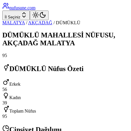
nufusune
.com
İl Seçiniz
MALATYA
/
AKÇADAĞ
/
DÜMÜKLÜ
DÜMÜKLÜ
MAHALLESİ NÜFUSU,
AKÇADAĞ
MALATYA
95
DÜMÜKLÜ
Nüfus Özeti
Erkek
56
Kadın
39
Toplam Nüfus
95
Cinsiyet Dağılımı