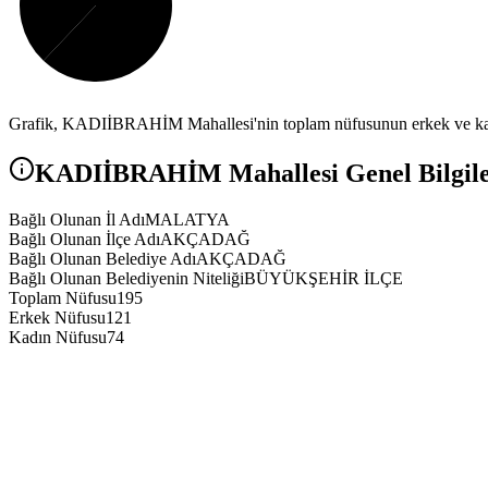
Grafik,
KADIİBRAHİM
Mahallesi'nin toplam nüfusunun erkek ve kad
KADIİBRAHİM
Mahallesi Genel Bilgile
Bağlı Olunan İl Adı
MALATYA
Bağlı Olunan İlçe Adı
AKÇADAĞ
Bağlı Olunan Belediye Adı
AKÇADAĞ
Bağlı Olunan Belediyenin Niteliği
BÜYÜKŞEHİR İLÇE
Toplam Nüfusu
195
Erkek Nüfusu
121
Kadın Nüfusu
74