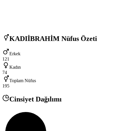
KADIİBRAHİM
Nüfus Özeti
Erkek
121
Kadın
74
Toplam Nüfus
195
Cinsiyet Dağılımı