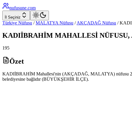
nufusune
.com
İl Seçiniz
Türkiye Nüfusu
/
MALATYA
Nüfusu
/
AKÇADAĞ
Nüfusu
/
KADI
KADIİBRAHİM
MAHALLESİ NÜFUSU,
195
Özet
KADIİBRAHİM Mahallesi'nin (AKÇADAĞ, MALATYA) nüfusu 2025 yı
belediyesine bağlıdır (BÜYÜKŞEHİR İLÇE).