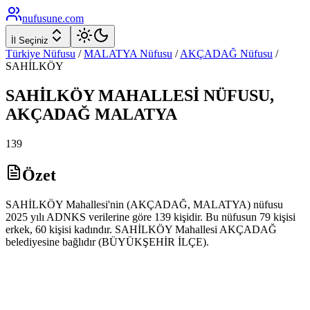
nufusune
.com
İl Seçiniz
Türkiye Nüfusu
/
MALATYA
Nüfusu
/
AKÇADAĞ
Nüfusu
/
SAHİLKÖY
SAHİLKÖY
MAHALLESİ NÜFUSU,
AKÇADAĞ
MALATYA
139
Özet
SAHİLKÖY Mahallesi'nin (AKÇADAĞ, MALATYA) nüfusu
2025 yılı ADNKS verilerine göre 139 kişidir. Bu nüfusun 79 kişisi
erkek, 60 kişisi kadındır. SAHİLKÖY Mahallesi AKÇADAĞ
belediyesine bağlıdır (BÜYÜKŞEHİR İLÇE).