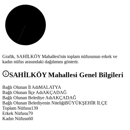
Grafik,
SAHİLKÖY
Mahallesi'nin toplam nüfusunun erkek ve
kadın nüfus arasındaki dağılımını gösterir.
SAHİLKÖY
Mahallesi Genel Bilgileri
Bağlı Olunan İl Adı
MALATYA
Bağlı Olunan İlçe Adı
AKÇADAĞ
Bağlı Olunan Belediye Adı
AKÇADAĞ
Bağlı Olunan Belediyenin Niteliği
BÜYÜKŞEHİR İLÇE
Toplam Nüfusu
139
Erkek Nüfusu
79
Kadın Nüfusu
60