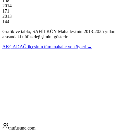
158
2014
171
2013
144
Grafik ve tablo,
SAHİLKÖY
Mahallesi'nin
2013
-
2025
yılları
arasındaki nüfus değişimini gösterir.
AKÇADAĞ
ilçesinin tüm mahalle ve köyleri →
nufusune
.com