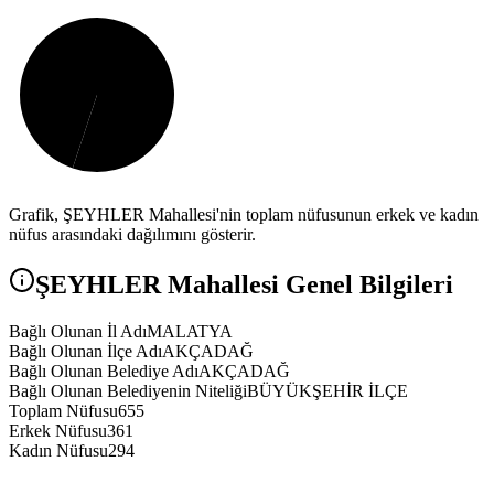
Grafik,
ŞEYHLER
Mahallesi'nin toplam nüfusunun erkek ve kadın
nüfus arasındaki dağılımını gösterir.
ŞEYHLER
Mahallesi Genel Bilgileri
Bağlı Olunan İl Adı
MALATYA
Bağlı Olunan İlçe Adı
AKÇADAĞ
Bağlı Olunan Belediye Adı
AKÇADAĞ
Bağlı Olunan Belediyenin Niteliği
BÜYÜKŞEHİR İLÇE
Toplam Nüfusu
655
Erkek Nüfusu
361
Kadın Nüfusu
294