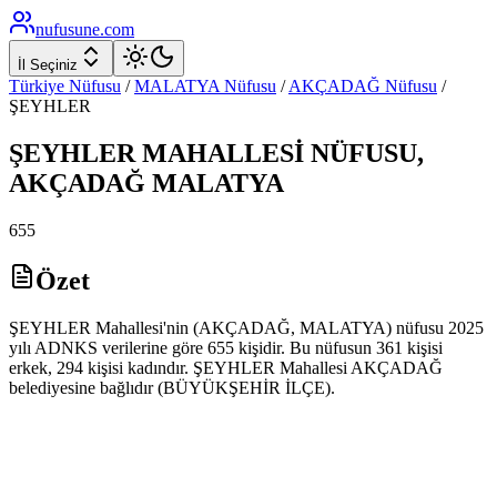
nufusune
.com
İl Seçiniz
Türkiye Nüfusu
/
MALATYA
Nüfusu
/
AKÇADAĞ
Nüfusu
/
ŞEYHLER
ŞEYHLER
MAHALLESİ NÜFUSU,
AKÇADAĞ
MALATYA
655
Özet
ŞEYHLER Mahallesi'nin (AKÇADAĞ, MALATYA) nüfusu 2025
yılı ADNKS verilerine göre 655 kişidir. Bu nüfusun 361 kişisi
erkek, 294 kişisi kadındır. ŞEYHLER Mahallesi AKÇADAĞ
belediyesine bağlıdır (BÜYÜKŞEHİR İLÇE).