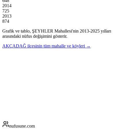
648
2014
725
2013
874
Grafik ve tablo,
ŞEYHLER
Mahallesi'nin
2013
-
2025
yılları
arasındaki nüfus değişimini gösterir.
AKÇADAĞ
ilçesinin tüm mahalle ve köyleri →
nufusune
.com