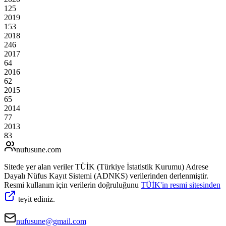
125
2019
153
2018
246
2017
64
2016
62
2015
65
2014
77
2013
83
nufusune
.com
Sitede yer alan veriler TÜİK (Türkiye İstatistik Kurumu) Adrese
Dayalı Nüfus Kayıt Sistemi (ADNKS) verilerinden derlenmiştir.
Resmi kullanım için verilerin doğruluğunu
TÜİK'in resmi sitesinden
teyit ediniz.
nufusune@gmail.com