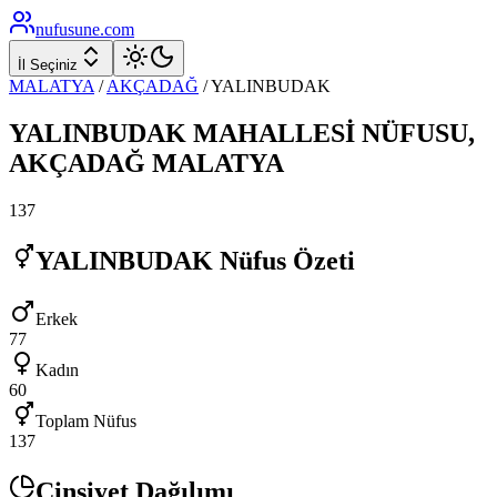
nufusune
.com
İl Seçiniz
MALATYA
/
AKÇADAĞ
/
YALINBUDAK
YALINBUDAK
MAHALLESİ NÜFUSU,
AKÇADAĞ
MALATYA
137
YALINBUDAK
Nüfus Özeti
Erkek
77
Kadın
60
Toplam Nüfus
137
Cinsiyet Dağılımı