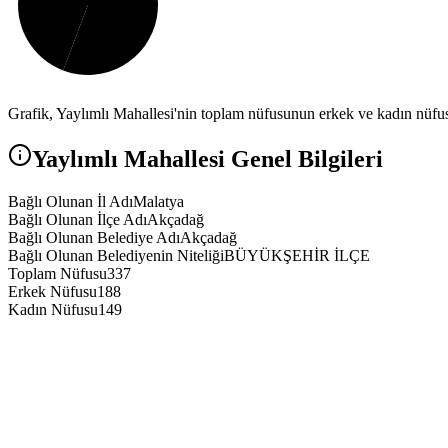
Grafik,
Yaylımlı
Mahallesi'nin toplam nüfusunun erkek ve kadın nüfus 
Yaylımlı
Mahallesi Genel Bilgileri
Bağlı Olunan İl Adı
Malatya
Bağlı Olunan İlçe Adı
Akçadağ
Bağlı Olunan Belediye Adı
Akçadağ
Bağlı Olunan Belediyenin Niteliği
BÜYÜKŞEHİR İLÇE
Toplam Nüfusu
337
Erkek Nüfusu
188
Kadın Nüfusu
149