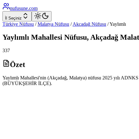
nufusune
.com
İl Seçiniz
Türkiye Nüfusu
/
Malatya
Nüfusu
/
Akçadağ
Nüfusu
/
Yaylımlı
Yaylımlı
Mahallesi Nüfusu,
Akçadağ
Mala
337
Özet
Yaylımlı Mahallesi'nin (Akçadağ, Malatya) nüfusu 2025 yılı ADNKS ver
(BÜYÜKŞEHİR İLÇE).