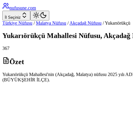
nufusune
.com
İl Seçiniz
Türkiye Nüfusu
/
Malatya
Nüfusu
/
Akçadağ
Nüfusu
/
Yukarıörükçü
Yukarıörükçü
Mahallesi Nüfusu,
Akçadağ
367
Özet
Yukarıörükçü Mahallesi'nin (Akçadağ, Malatya) nüfusu 2025 yılı ADNK
(BÜYÜKŞEHİR İLÇE).