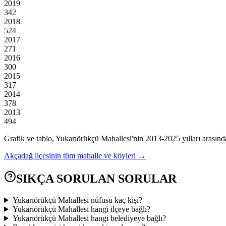
2019
342
2018
524
2017
271
2016
300
2015
317
2014
378
2013
494
Grafik ve tablo,
Yukarıörükçü
Mahallesi'nin
2013
-
2025
yılları arasınd
Akçadağ
ilçesinin tüm mahalle ve köyleri →
SIKÇA SORULAN SORULAR
Yukarıörükçü Mahallesi nüfusu kaç kişi?
Yukarıörükçü Mahallesi hangi ilçeye bağlı?
Yukarıörükçü Mahallesi hangi belediyeye bağlı?