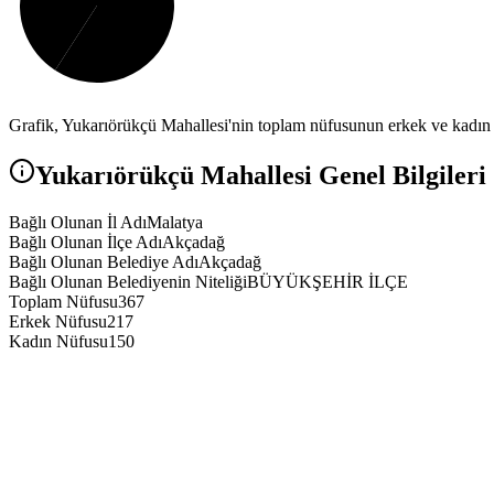
Grafik,
Yukarıörükçü
Mahallesi'nin toplam nüfusunun erkek ve kadın n
Yukarıörükçü
Mahallesi Genel Bilgileri
Bağlı Olunan İl Adı
Malatya
Bağlı Olunan İlçe Adı
Akçadağ
Bağlı Olunan Belediye Adı
Akçadağ
Bağlı Olunan Belediyenin Niteliği
BÜYÜKŞEHİR İLÇE
Toplam Nüfusu
367
Erkek Nüfusu
217
Kadın Nüfusu
150