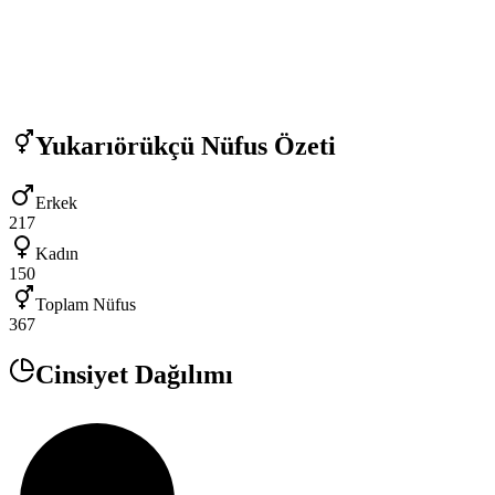
Yukarıörükçü
Nüfus Özeti
Erkek
217
Kadın
150
Toplam Nüfus
367
Cinsiyet Dağılımı