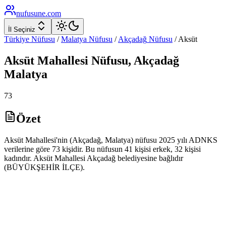
nufusune
.com
İl Seçiniz
Türkiye Nüfusu
/
Malatya
Nüfusu
/
Akçadağ
Nüfusu
/
Aksüt
Aksüt
Mahallesi Nüfusu,
Akçadağ
Malatya
73
Özet
Aksüt Mahallesi'nin (Akçadağ, Malatya) nüfusu 2025 yılı ADNKS
verilerine göre 73 kişidir. Bu nüfusun 41 kişisi erkek, 32 kişisi
kadındır. Aksüt Mahallesi Akçadağ belediyesine bağlıdır
(BÜYÜKŞEHİR İLÇE).