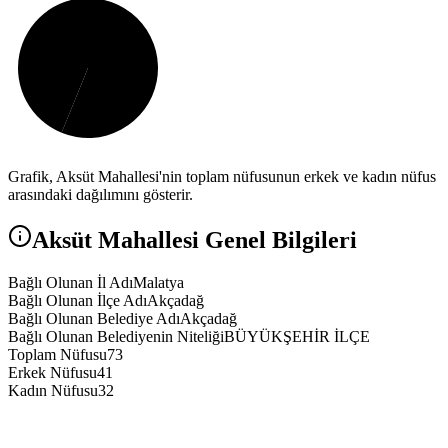
Grafik,
Aksüt
Mahallesi'nin toplam nüfusunun erkek ve kadın nüfus
arasındaki dağılımını gösterir.
Aksüt
Mahallesi Genel Bilgileri
Bağlı Olunan İl Adı
Malatya
Bağlı Olunan İlçe Adı
Akçadağ
Bağlı Olunan Belediye Adı
Akçadağ
Bağlı Olunan Belediyenin Niteliği
BÜYÜKŞEHİR İLÇE
Toplam Nüfusu
73
Erkek Nüfusu
41
Kadın Nüfusu
32