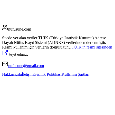
nufusune
.com
Sitede yer alan veriler TÜİK (Türkiye İstatistik Kurumu) Adrese
Dayalı Nüfus Kayıt Sistemi (ADNKS) verilerinden derlenmiştir.
Resmi kullanım için verilerin doğruluğunu
TÜİK'in resmi sitesinden
teyit ediniz.
nufusune@gmail.com
Hakkımızda
İletişim
Gizlilik Politikası
Kullanım Şartları