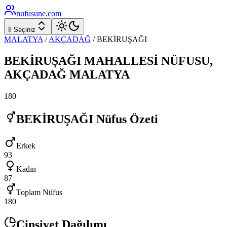
nufusune
.com
İl Seçiniz
MALATYA
/
AKÇADAĞ
/
BEKİRUŞAĞI
BEKİRUŞAĞI
MAHALLESİ NÜFUSU,
AKÇADAĞ
MALATYA
180
BEKİRUŞAĞI
Nüfus Özeti
Erkek
93
Kadın
87
Toplam Nüfus
180
Cinsiyet Dağılımı