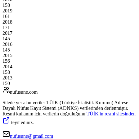
158
2019
161
2018
171
2017
145
2016
145
2015
156
2014
158
2013
150
nufusune
.com
Sitede yer alan veriler TÜİK (Türkiye İstatistik Kurumu) Adrese
Dayalı Nüfus Kayıt Sistemi (ADNKS) verilerinden derlenmiştir.
Resmi kullanım için verilerin doğruluğunu
TÜİK'in resmi sitesinden
teyit ediniz.
nufusune@gmail.com