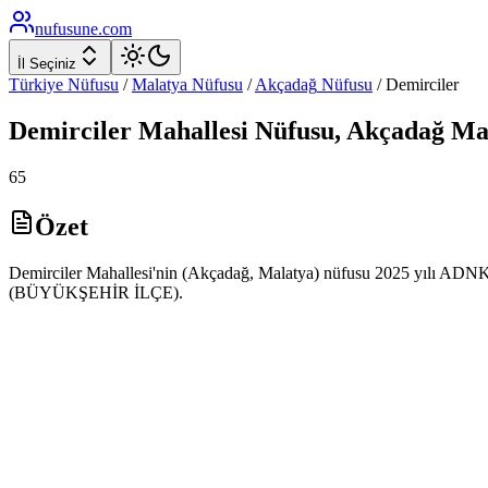
nufusune
.com
İl Seçiniz
Türkiye Nüfusu
/
Malatya
Nüfusu
/
Akçadağ
Nüfusu
/
Demirciler
Demirciler
Mahallesi Nüfusu,
Akçadağ
Ma
65
Özet
Demirciler Mahallesi'nin (Akçadağ, Malatya) nüfusu 2025 yılı ADNKS v
(BÜYÜKŞEHİR İLÇE).