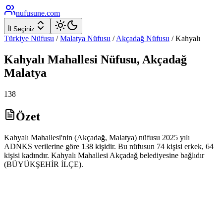
nufusune
.com
İl Seçiniz
Türkiye Nüfusu
/
Malatya
Nüfusu
/
Akçadağ
Nüfusu
/
Kahyalı
Kahyalı
Mahallesi Nüfusu,
Akçadağ
Malatya
138
Özet
Kahyalı Mahallesi'nin (Akçadağ, Malatya) nüfusu 2025 yılı
ADNKS verilerine göre 138 kişidir. Bu nüfusun 74 kişisi erkek, 64
kişisi kadındır. Kahyalı Mahallesi Akçadağ belediyesine bağlıdır
(BÜYÜKŞEHİR İLÇE).