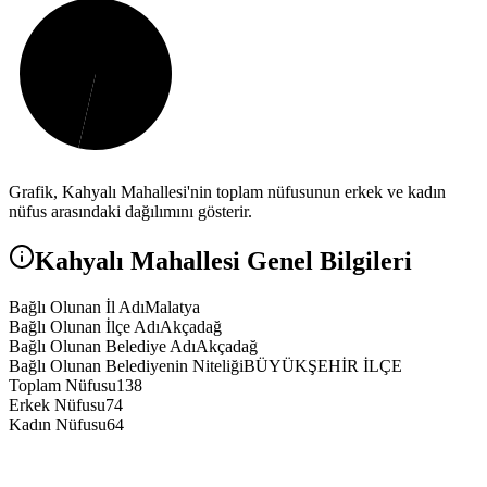
Grafik,
Kahyalı
Mahallesi'nin toplam nüfusunun erkek ve kadın
nüfus arasındaki dağılımını gösterir.
Kahyalı
Mahallesi Genel Bilgileri
Bağlı Olunan İl Adı
Malatya
Bağlı Olunan İlçe Adı
Akçadağ
Bağlı Olunan Belediye Adı
Akçadağ
Bağlı Olunan Belediyenin Niteliği
BÜYÜKŞEHİR İLÇE
Toplam Nüfusu
138
Erkek Nüfusu
74
Kadın Nüfusu
64