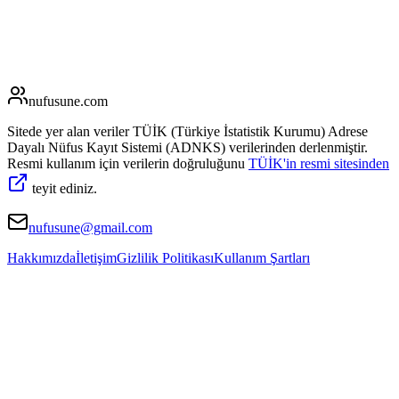
nufusune
.com
Sitede yer alan veriler TÜİK (Türkiye İstatistik Kurumu) Adrese
Dayalı Nüfus Kayıt Sistemi (ADNKS) verilerinden derlenmiştir.
Resmi kullanım için verilerin doğruluğunu
TÜİK'in resmi sitesinden
teyit ediniz.
nufusune@gmail.com
Hakkımızda
İletişim
Gizlilik Politikası
Kullanım Şartları