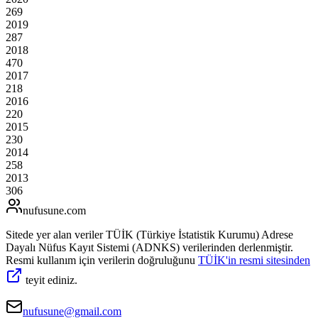
269
2019
287
2018
470
2017
218
2016
220
2015
230
2014
258
2013
306
nufusune
.com
Sitede yer alan veriler TÜİK (Türkiye İstatistik Kurumu) Adrese
Dayalı Nüfus Kayıt Sistemi (ADNKS) verilerinden derlenmiştir.
Resmi kullanım için verilerin doğruluğunu
TÜİK'in resmi sitesinden
teyit ediniz.
nufusune@gmail.com