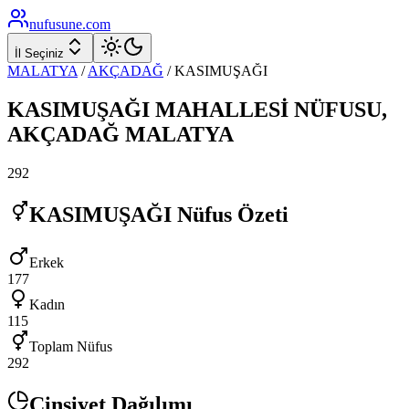
nufusune
.com
İl Seçiniz
MALATYA
/
AKÇADAĞ
/
KASIMUŞAĞI
KASIMUŞAĞI
MAHALLESİ NÜFUSU,
AKÇADAĞ
MALATYA
292
KASIMUŞAĞI
Nüfus Özeti
Erkek
177
Kadın
115
Toplam Nüfus
292
Cinsiyet Dağılımı