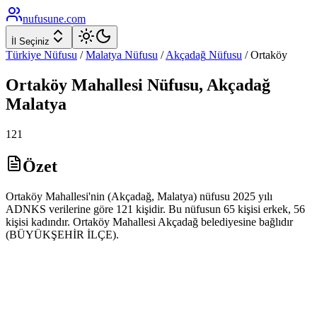
nufusune
.com
İl Seçiniz
Türkiye Nüfusu
/
Malatya
Nüfusu
/
Akçadağ
Nüfusu
/
Ortaköy
Ortaköy
Mahallesi Nüfusu,
Akçadağ
Malatya
121
Özet
Ortaköy Mahallesi'nin (Akçadağ, Malatya) nüfusu 2025 yılı
ADNKS verilerine göre 121 kişidir. Bu nüfusun 65 kişisi erkek, 56
kişisi kadındır. Ortaköy Mahallesi Akçadağ belediyesine bağlıdır
(BÜYÜKŞEHİR İLÇE).