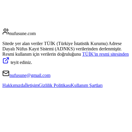
nufusune
.com
Sitede yer alan veriler TÜİK (Türkiye İstatistik Kurumu) Adrese
Dayalı Nüfus Kayıt Sistemi (ADNKS) verilerinden derlenmiştir.
Resmi kullanım için verilerin doğruluğunu
TÜİK'in resmi sitesinden
teyit ediniz.
nufusune@gmail.com
Hakkımızda
İletişim
Gizlilik Politikası
Kullanım Şartları