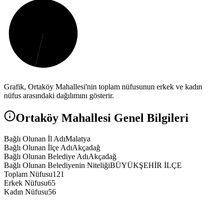
Grafik,
Ortaköy
Mahallesi'nin toplam nüfusunun erkek ve kadın
nüfus arasındaki dağılımını gösterir.
Ortaköy
Mahallesi Genel Bilgileri
Bağlı Olunan İl Adı
Malatya
Bağlı Olunan İlçe Adı
Akçadağ
Bağlı Olunan Belediye Adı
Akçadağ
Bağlı Olunan Belediyenin Niteliği
BÜYÜKŞEHİR İLÇE
Toplam Nüfusu
121
Erkek Nüfusu
65
Kadın Nüfusu
56