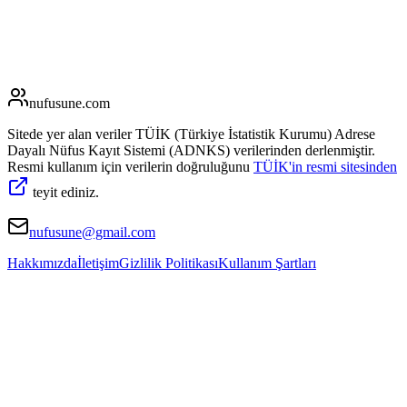
nufusune
.com
Sitede yer alan veriler TÜİK (Türkiye İstatistik Kurumu) Adrese
Dayalı Nüfus Kayıt Sistemi (ADNKS) verilerinden derlenmiştir.
Resmi kullanım için verilerin doğruluğunu
TÜİK'in resmi sitesinden
teyit ediniz.
nufusune@gmail.com
Hakkımızda
İletişim
Gizlilik Politikası
Kullanım Şartları