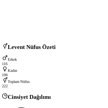
Levent
Nüfus Özeti
Erkek
116
Kadın
106
Toplam Nüfus
222
Cinsiyet Dağılımı