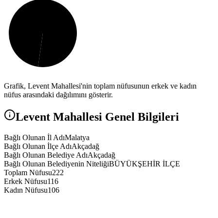
Grafik,
Levent
Mahallesi'nin toplam nüfusunun erkek ve kadın
nüfus arasındaki dağılımını gösterir.
Levent
Mahallesi Genel Bilgileri
Bağlı Olunan İl Adı
Malatya
Bağlı Olunan İlçe Adı
Akçadağ
Bağlı Olunan Belediye Adı
Akçadağ
Bağlı Olunan Belediyenin Niteliği
BÜYÜKŞEHİR İLÇE
Toplam Nüfusu
222
Erkek Nüfusu
116
Kadın Nüfusu
106