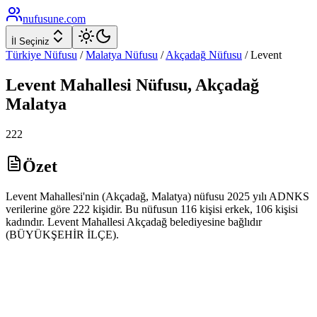
nufusune
.com
İl Seçiniz
Türkiye Nüfusu
/
Malatya
Nüfusu
/
Akçadağ
Nüfusu
/
Levent
Levent
Mahallesi Nüfusu,
Akçadağ
Malatya
222
Özet
Levent Mahallesi'nin (Akçadağ, Malatya) nüfusu 2025 yılı ADNKS
verilerine göre 222 kişidir. Bu nüfusun 116 kişisi erkek, 106 kişisi
kadındır. Levent Mahallesi Akçadağ belediyesine bağlıdır
(BÜYÜKŞEHİR İLÇE).