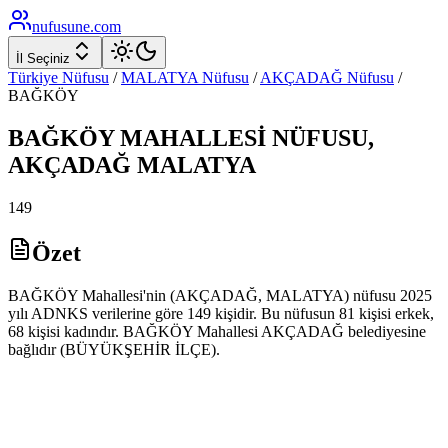
nufusune
.com
İl Seçiniz
Türkiye Nüfusu
/
MALATYA
Nüfusu
/
AKÇADAĞ
Nüfusu
/
BAĞKÖY
BAĞKÖY
MAHALLESİ NÜFUSU,
AKÇADAĞ
MALATYA
149
Özet
BAĞKÖY Mahallesi'nin (AKÇADAĞ, MALATYA) nüfusu 2025
yılı ADNKS verilerine göre 149 kişidir. Bu nüfusun 81 kişisi erkek,
68 kişisi kadındır. BAĞKÖY Mahallesi AKÇADAĞ belediyesine
bağlıdır (BÜYÜKŞEHİR İLÇE).