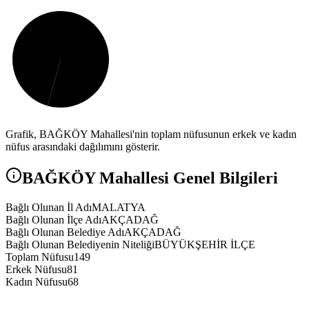
Grafik,
BAĞKÖY
Mahallesi'nin toplam nüfusunun erkek ve kadın
nüfus arasındaki dağılımını gösterir.
BAĞKÖY
Mahallesi Genel Bilgileri
Bağlı Olunan İl Adı
MALATYA
Bağlı Olunan İlçe Adı
AKÇADAĞ
Bağlı Olunan Belediye Adı
AKÇADAĞ
Bağlı Olunan Belediyenin Niteliği
BÜYÜKŞEHİR İLÇE
Toplam Nüfusu
149
Erkek Nüfusu
81
Kadın Nüfusu
68