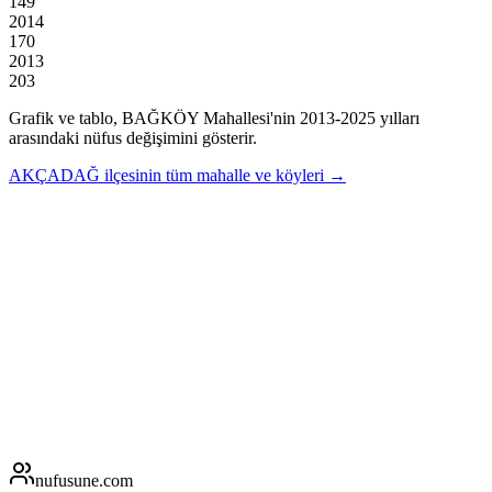
149
2014
170
2013
203
Grafik ve tablo,
BAĞKÖY
Mahallesi'nin
2013
-
2025
yılları
arasındaki nüfus değişimini gösterir.
AKÇADAĞ
ilçesinin tüm mahalle ve köyleri →
nufusune
.com