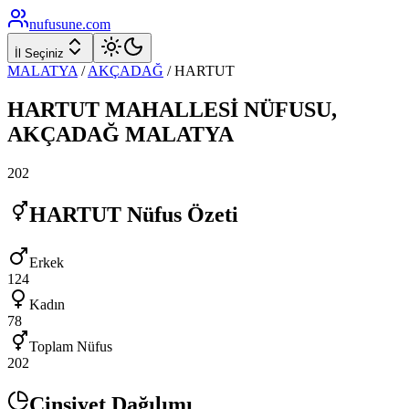
nufusune
.com
İl Seçiniz
MALATYA
/
AKÇADAĞ
/
HARTUT
HARTUT
MAHALLESİ NÜFUSU,
AKÇADAĞ
MALATYA
202
HARTUT
Nüfus Özeti
Erkek
124
Kadın
78
Toplam Nüfus
202
Cinsiyet Dağılımı